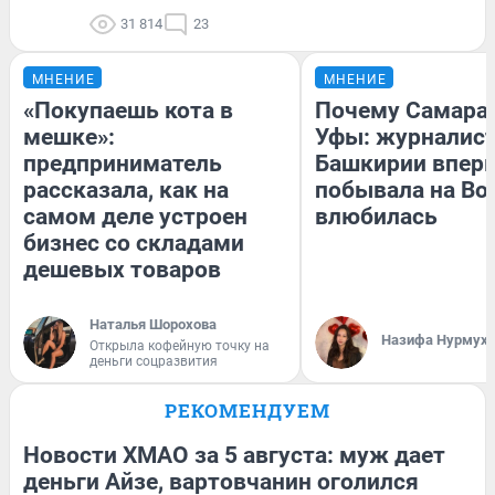
31 814
23
МНЕНИЕ
МНЕНИЕ
«Покупаешь кота в
Почему Самара
мешке»:
Уфы: журналист
предприниматель
Башкирии впер
рассказала, как на
побывала на Вол
самом деле устроен
влюбилась
бизнес со складами
дешевых товаров
Наталья Шорохова
Назифа Нурмух
Открыла кофейную точку на
деньги соцразвития
РЕКОМЕНДУЕМ
Новости ХМАО за 5 августа: муж дает
деньги Айзе, вартовчанин оголился