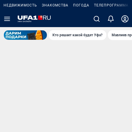
НЕДВИЖИМОСТЬ
ЗНАКОМСТВА
ПОГОДА
ТЕЛЕПРОГРАММА
Кто решает какой будет Уфа?
Мавлиев пр