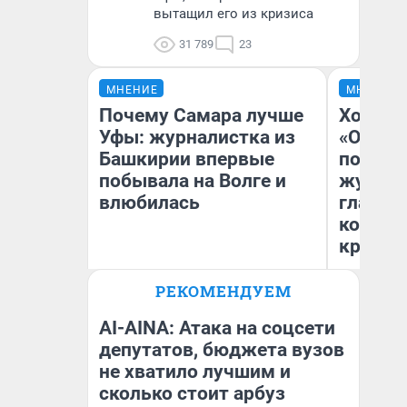
вытащил его из кризиса
31 789
23
МНЕНИЕ
МНЕНИЕ
Почему Самара лучше
Хоть к
Уфы: журналистка из
«Одисс
Башкирии впервые
понрав
побывала на Волге и
журнал
влюбилась
главны
которы
критик
РЕКОМЕНДУЕМ
Ан
Назифа Нурмухаметова
Жу
AI-AINA: Атака на соцсети
депутатов, бюджета вузов
не хватило лучшим и
сколько стоит арбуз