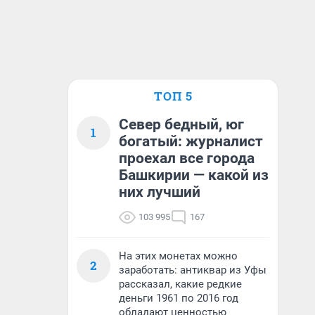
ТОП 5
Север бедный, юг
1
богатый: журналист
проехал все города
Башкирии — какой из
них лучший
103 995
167
На этих монетах можно
2
заработать: антиквар из Уфы
рассказал, какие редкие
деньги 1961 по 2016 год
обладают ценностью