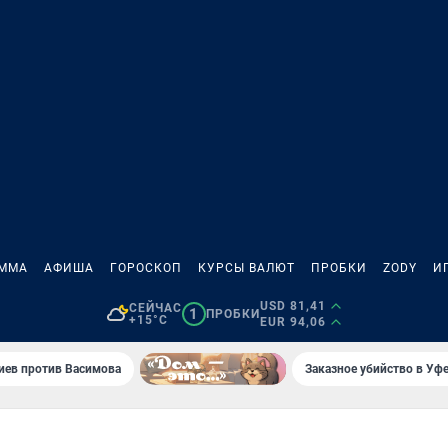
АММА
АФИША
ГОРОСКОП
КУРСЫ ВАЛЮТ
ПРОБКИ
ZODY
И
USD 81,41
СЕЙЧАС
1
ПРОБКИ
+15°C
EUR 94,06
иев против Васимова
Заказное убийство в Уфе