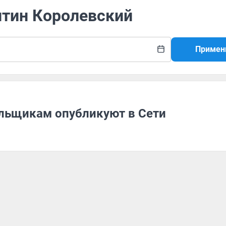
нтин Королевский
Примен
ьщикам опубликуют в Сети