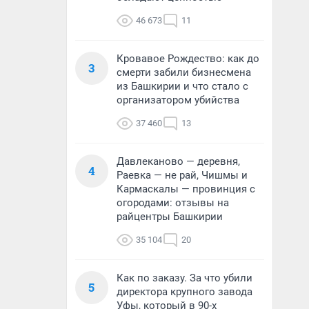
46 673
11
Кровавое Рождество: как до
3
смерти забили бизнесмена
из Башкирии и что стало с
организатором убийства
37 460
13
Давлеканово — деревня,
4
Раевка — не рай, Чишмы и
Кармаскалы — провинция с
огородами: отзывы на
райцентры Башкирии
35 104
20
Как по заказу. За что убили
5
директора крупного завода
Уфы, который в 90-х