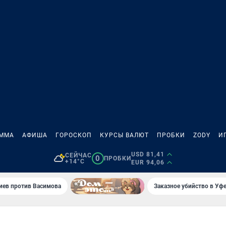
АММА
АФИША
ГОРОСКОП
КУРСЫ ВАЛЮТ
ПРОБКИ
ZODY
И
USD 81,41
СЕЙЧАС
0
ПРОБКИ
+14°C
EUR 94,06
иев против Васимова
Заказное убийство в Уфе