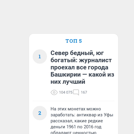
ТОП 5
Север бедный, юг
1
богатый: журналист
проехал все города
Башкирии — какой из
них лучший
104 075
167
На этих монетах можно
2
заработать: антиквар из Уфы
рассказал, какие редкие
деньги 1961 по 2016 год
обладают ценностью