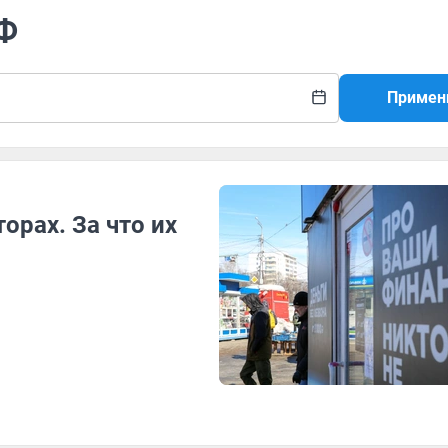
РФ
Примен
орах. За что их