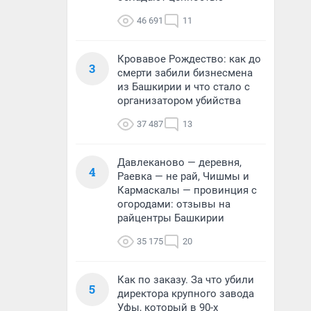
46 691
11
Кровавое Рождество: как до
3
смерти забили бизнесмена
из Башкирии и что стало с
организатором убийства
37 487
13
Давлеканово — деревня,
4
Раевка — не рай, Чишмы и
Кармаскалы — провинция с
огородами: отзывы на
райцентры Башкирии
35 175
20
Как по заказу. За что убили
5
директора крупного завода
Уфы, который в 90-х