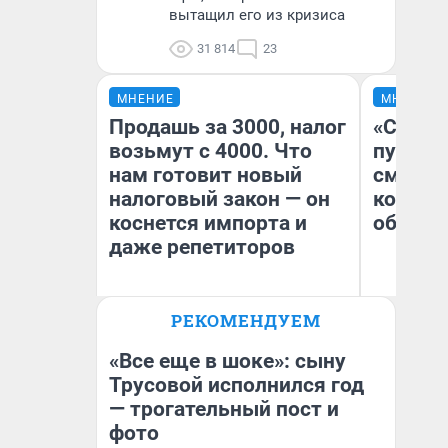
вытащил его из кризиса
31 814
23
МНЕНИЕ
МНЕНИЕ
Продашь за 3000, налог
«Спутал
возьмут с 4000. Что
пургу».
нам готовит новый
смерте
налоговый закон — он
которы
коснется импорта и
обнару
даже репетиторов
Ир
РЕКОМЕНДУЕМ
Гл
Анастасия Завгородняя
«Р
Во
«Все еще в шоке»: сыну
Трусовой исполнился год
— трогательный пост и
фото