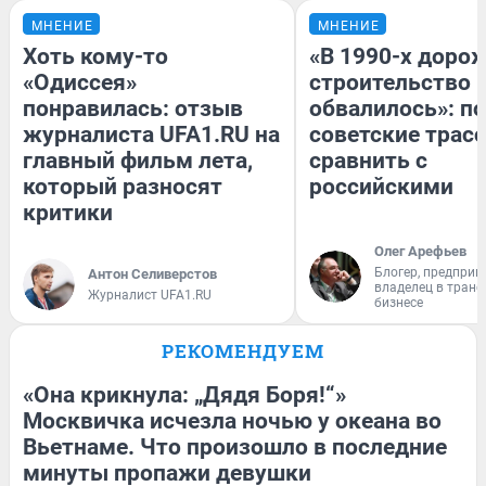
МНЕНИЕ
МНЕНИЕ
Хоть кому-то
«В 1990-х доро
«Одиссея»
строительство 
понравилась: отзыв
обвалилось»: п
журналиста UFA1.RU на
советские трас
главный фильм лета,
сравнить с
который разносят
российскими
критики
Олег Арефьев
Блогер, предприн
Антон Селиверстов
владелец в тран
Журналист UFA1.RU
бизнесе
РЕКОМЕНДУЕМ
«Она крикнула: „Дядя Боря!“»
Москвичка исчезла ночью у океана во
Вьетнаме. Что произошло в последние
минуты пропажи девушки