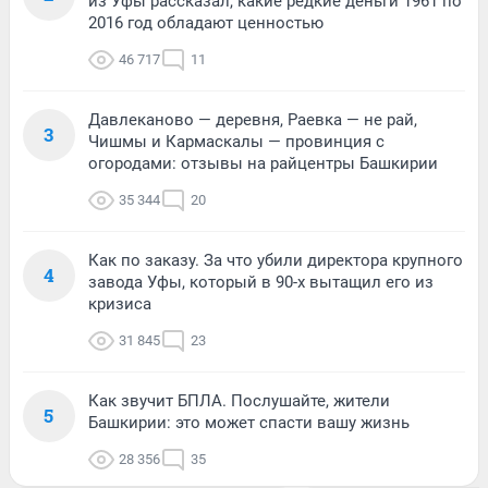
из Уфы рассказал, какие редкие деньги 1961 по
2016 год обладают ценностью
46 717
11
Давлеканово — деревня, Раевка — не рай,
3
Чишмы и Кармаскалы — провинция с
огородами: отзывы на райцентры Башкирии
35 344
20
Как по заказу. За что убили директора крупного
4
завода Уфы, который в 90-х вытащил его из
кризиса
31 845
23
Как звучит БПЛА. Послушайте, жители
5
Башкирии: это может спасти вашу жизнь
28 356
35