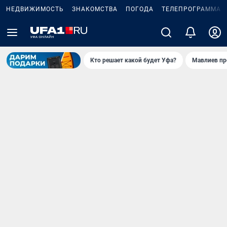
НЕДВИЖИМОСТЬ
ЗНАКОМСТВА
ПОГОДА
ТЕЛЕПРОГРАММА
Кто решает какой будет Уфа?
Мавлиев пр