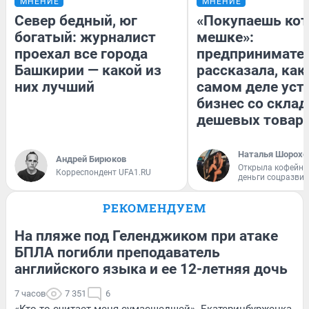
МНЕНИЕ
МНЕНИЕ
Север бедный, юг
«Покупаешь кот
богатый: журналист
мешке»:
проехал все города
предпринимате
Башкирии — какой из
рассказала, как
них лучший
самом деле уст
бизнес со скла
дешевых товар
Наталья Шорохо
Андрей Бирюков
Открыла кофейну
Корреспондент UFA1.RU
деньги соцразви
РЕКОМЕНДУЕМ
На пляже под Геленджиком при атаке
БПЛА погибли преподаватель
английского языка и ее 12-летняя дочь
7 часов
7 351
6