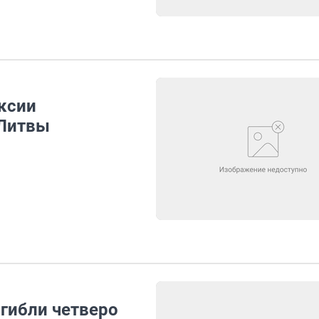
ксии
 Литвы
огибли четверо