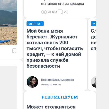
вытащил его из кризиса
31 586
23
МНЕНИЕ
МНЕНИЕ
Мой банк меня
Словно
бережет. Журналист
деревн
хотела снять 200
неприм
тысяч, чтобы погасить
спутни
кредит, — к ней домой
приехала служба
безопасности
Ксения Владимирская
Ан
Автор мнения
Ко
РЕКОМЕНДУЕМ
Может столкнуться