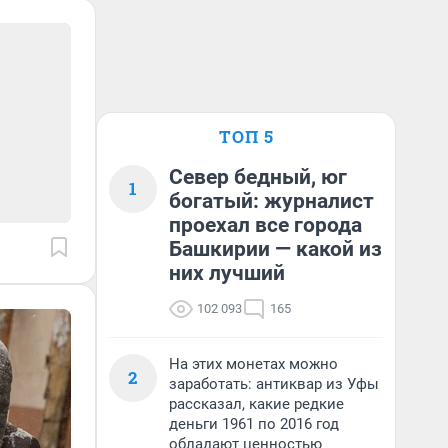
ТОП 5
Север бедный, юг
1
богатый: журналист
проехал все города
Башкирии — какой из
них лучший
102 093
165
На этих монетах можно
2
заработать: антиквар из Уфы
рассказал, какие редкие
деньги 1961 по 2016 год
обладают ценностью