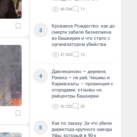
46 538
11
Кровавое Рождество: как до
3
смерти забили бизнесмена
из Башкирии и что стало с
организатором убийства
37 235
13
Давлеканово — деревня,
4
Раевка — не рай, Чишмы и
Кармаскалы — провинция с
огородами: отзывы на
райцентры Башкирии
32 722
20
Как по заказу. За что убили
5
директора крупного завода
Уфы, который в 90-х