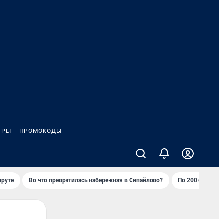
ГРЫ
ПРОМОКОДЫ
шруте
Во что превратилась набережная в Сипайлово?
По 200 баллов