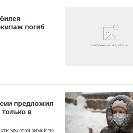
збился
экипаж погиб
оссии предложил
 только в
ости мы этой зимой не