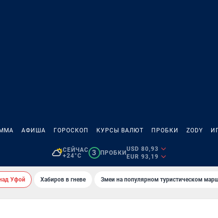
АММА
АФИША
ГОРОСКОП
КУРСЫ ВАЛЮТ
ПРОБКИ
ZODY
И
USD 80,93
СЕЙЧАС
3
ПРОБКИ
+24°C
EUR 93,19
над Уфой
Хабиров в гневе
Змеи на популярном туристическом мар