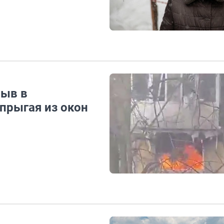
рыв в
прыгая из окон