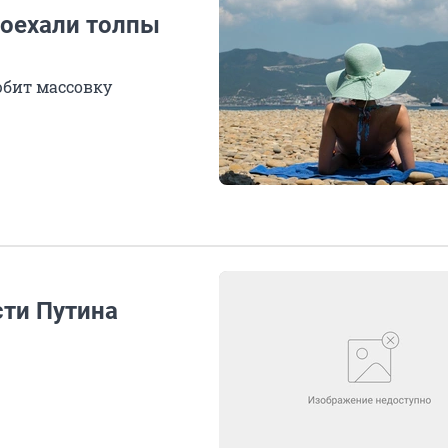
доехали толпы
любит массовку
ти Путина