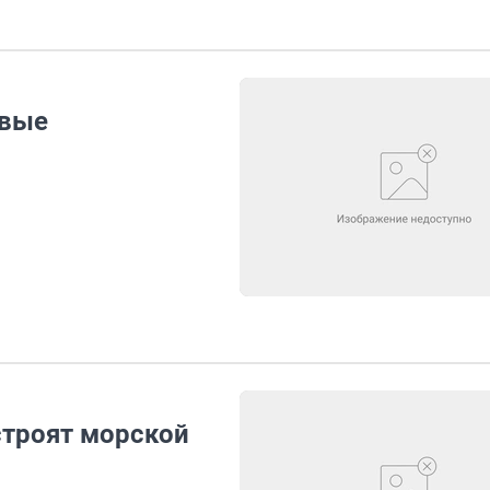
овые
строят морской