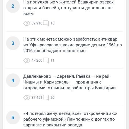
На популярных у жителей Башкирии озерах
2
открыли бассейн, но туристы довольны не
всем
69 910
18
На этих монетах можно заработать: антиквар
3
из Уфы рассказал, какие редкие деньги 1961 по
2016 год обладают ценностью
47 260
11
Давлеканово — деревня, Раевка — не рай,
4
Чишмы и Кармаскалы — провинция с
огородами: отзывы на райцентры Башкирии
37 451
20
«Я потерял жену, детей, всё»: откровения экс-
5
рабочего уфимской «Лампочки» о долгах по
зарплате и закрытии завода