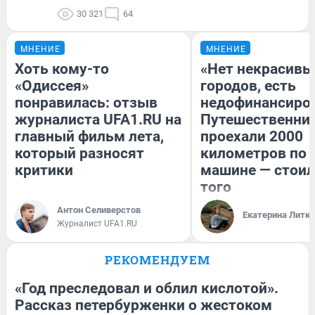
30 321
64
МНЕНИЕ
МНЕНИЕ
Хоть кому-то
«Нет некрасивы
«Одиссея»
городов, есть
понравилась: отзыв
недофинансиро
журналиста UFA1.RU на
Путешественни
главный фильм лета,
проехали 2000
который разносят
километров по 
критики
машине — стоил
того
Антон Селиверстов
Екатерина Литк
Журналист UFA1.RU
РЕКОМЕНДУЕМ
«Год преследовал и облил кислотой».
Рассказ петербурженки о жестоком