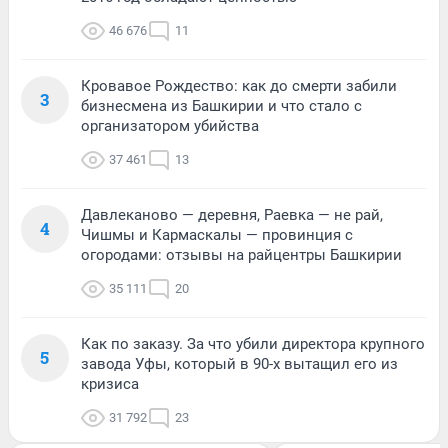
46 676
11
Кровавое Рождество: как до смерти забили
3
бизнесмена из Башкирии и что стало с
организатором убийства
37 461
13
Давлеканово — деревня, Раевка — не рай,
4
Чишмы и Кармаскалы — провинция с
огородами: отзывы на райцентры Башкирии
35 111
20
Как по заказу. За что убили директора крупного
5
завода Уфы, который в 90-х вытащил его из
кризиса
31 792
23