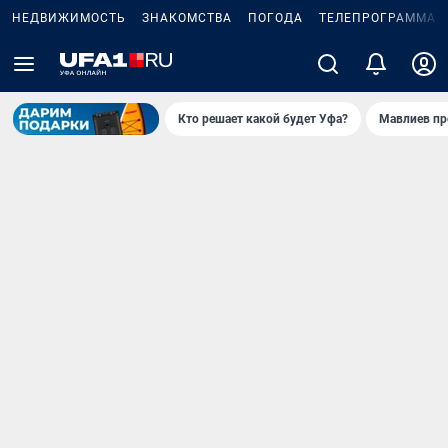
НЕДВИЖИМОСТЬ
ЗНАКОМСТВА
ПОГОДА
ТЕЛЕПРОГРАММА
Кто решает какой будет Уфа?
Мавлиев пр