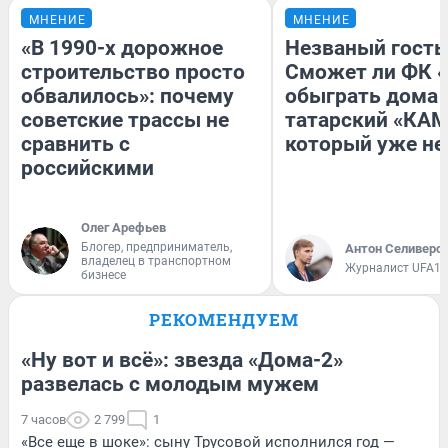
МНЕНИЕ
МНЕНИЕ
«В 1990-х дорожное
Незваный гость
строительство просто
Сможет ли ФК 
обвалилось»: почему
обыграть дома
советские трассы не
татарский «КАМ
сравнить с
который уже не
российскими
Олег Арефьев
Блогер, предприниматель,
Антон Селиверс
владелец в транспортном
Журналист UFA1.
бизнесе
РЕКОМЕНДУЕМ
«Ну вот и всё»: звезда «Дома-2»
развелась с молодым мужем
7 часов
2 799
1
«Все еще в шоке»: сыну Трусовой исполнился год —