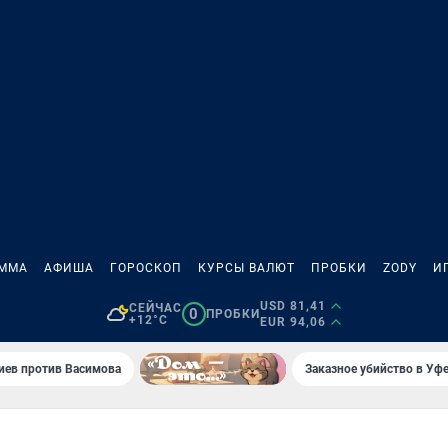
АММА
АФИША
ГОРОСКОП
КУРСЫ ВАЛЮТ
ПРОБКИ
ZODY
И
USD 81,41
СЕЙЧАС
0
ПРОБКИ
+12°C
EUR 94,06
иев против Васимова
Заказное убийство в Уфе