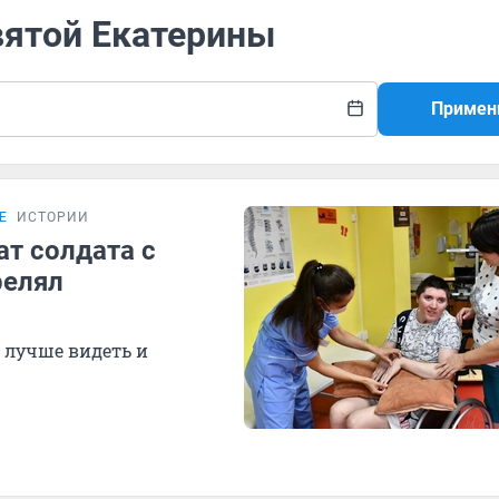
вятой Екатерины
Примен
Е
ИСТОРИИ
ат солдата с
релял
 лучше видеть и