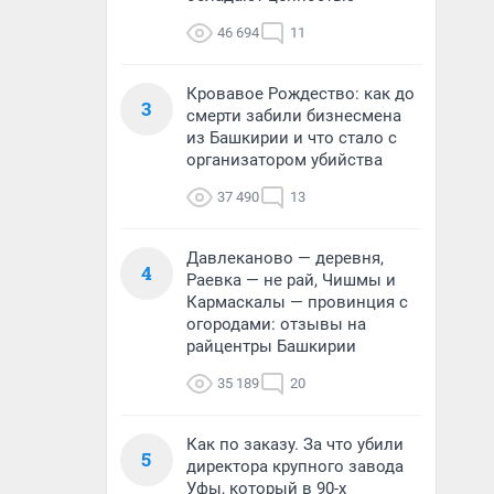
46 694
11
Кровавое Рождество: как до
3
смерти забили бизнесмена
из Башкирии и что стало с
организатором убийства
37 490
13
Давлеканово — деревня,
4
Раевка — не рай, Чишмы и
Кармаскалы — провинция с
огородами: отзывы на
райцентры Башкирии
35 189
20
Как по заказу. За что убили
5
директора крупного завода
Уфы, который в 90-х