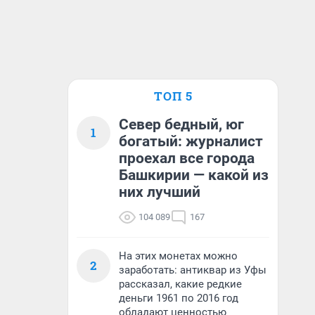
ТОП 5
Север бедный, юг
1
богатый: журналист
проехал все города
Башкирии — какой из
них лучший
104 089
167
На этих монетах можно
2
заработать: антиквар из Уфы
рассказал, какие редкие
деньги 1961 по 2016 год
обладают ценностью