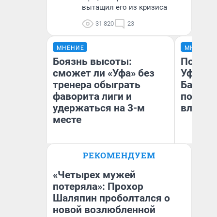
вытащил его из кризиса
31 820
23
МНЕНИЕ
МНЕНИЕ
Боязнь высоты:
Почему
сможет ли «Уфа» без
Уфы: ж
тренера обыграть
Башкир
фаворита лиги и
побыва
удержаться на 3-м
влюбил
месте
РЕКОМЕНДУЕМ
Антон Селиверстов
На
Журналист UFA1.RU
«Четырех мужей
потеряла»: Прохор
Шаляпин проболтался о
новой возлюбленной