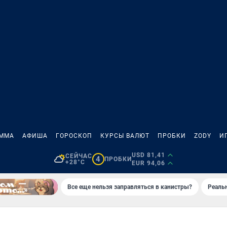
АММА
АФИША
ГОРОСКОП
КУРСЫ ВАЛЮТ
ПРОБКИ
ZODY
И
USD 81,41
СЕЙЧАС
4
ПРОБКИ
+28°C
EUR 94,06
Все еще нельзя заправляться в канистры?
Реаль