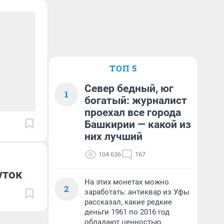
ТОП 5
Север бедный, юг
1
богатый: журналист
проехал все города
Башкирии — какой из
них лучший
104 636
167
уток
На этих монетах можно
2
заработать: антиквар из Уфы
рассказал, какие редкие
деньги 1961 по 2016 год
обладают ценностью