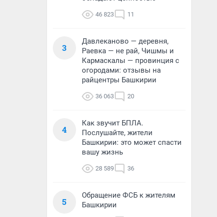
46 823
11
Давлеканово — деревня,
3
Раевка — не рай, Чишмы и
Кармаскалы — провинция с
огородами: отзывы на
райцентры Башкирии
36 063
20
Как звучит БПЛА.
4
Послушайте, жители
Башкирии: это может спасти
вашу жизнь
28 589
36
Обращение ФСБ к жителям
5
Башкирии