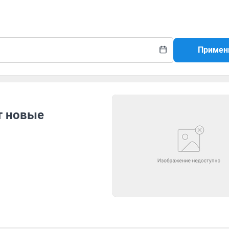
Примен
т новые