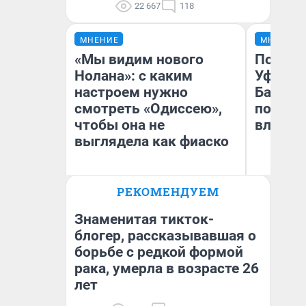
22 667
118
МНЕНИЕ
МНЕНИЕ
«Мы видим нового
Почему
Нолана»: с каким
Уфы: ж
настроем нужно
Башкир
смотреть «Одиссею»,
побыва
чтобы она не
влюбил
выглядела как фиаско
РЕКОМЕНДУЕМ
Надежда Губарь
На
Знаменитая тикток-
блогер, рассказывавшая о
борьбе с редкой формой
рака, умерла в возрасте 26
лет