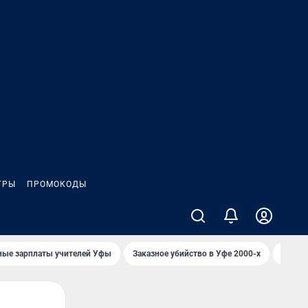
ГРЫ
ПРОМОКОДЫ
ные зарплаты учителей Уфы
Заказное убийство в Уфе 2000-х
Каким