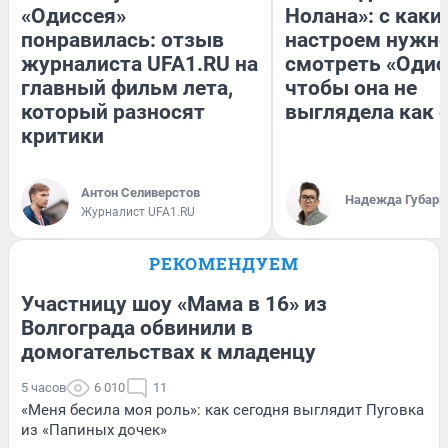
«Одиссея»
Нолана»: с каки
понравилась: отзыв
настроем нужн
журналиста UFA1.RU на
смотреть «Одис
главный фильм лета,
чтобы она не
который разносят
выглядела как 
критики
Антон Селиверстов
Надежда Губарь
Журналист UFA1.RU
РЕКОМЕНДУЕМ
Участницу шоу «Мама в 16» из
Волгограда обвинили в
домогательствах к младенцу
5 часов
6 010
11
«Меня бесила моя роль»: как сегодня выглядит Пуговка
из «Папиных дочек»