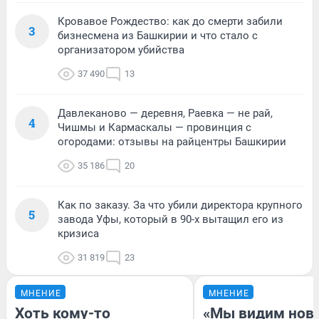
Кровавое Рождество: как до смерти забили
3
бизнесмена из Башкирии и что стало с
организатором убийства
37 490
13
Давлеканово — деревня, Раевка — не рай,
4
Чишмы и Кармаскалы — провинция с
огородами: отзывы на райцентры Башкирии
35 186
20
Как по заказу. За что убили директора крупного
5
завода Уфы, который в 90-х вытащил его из
кризиса
31 819
23
МНЕНИЕ
МНЕНИЕ
Хоть кому-то
«Мы видим нов