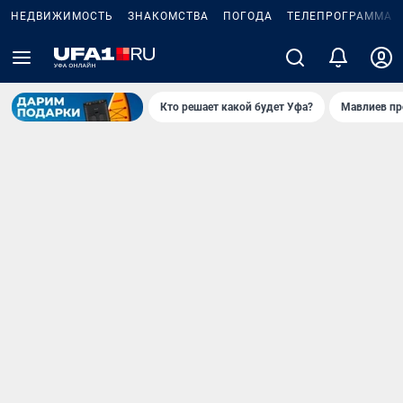
НЕДВИЖИМОСТЬ
ЗНАКОМСТВА
ПОГОДА
ТЕЛЕПРОГРАММА
Кто решает какой будет Уфа?
Мавлиев пр