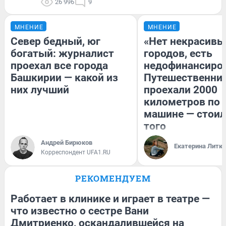
26 996
9
МНЕНИЕ
МНЕНИЕ
Север бедный, юг
«Нет некрасивы
богатый: журналист
городов, есть
проехал все города
недофинансиро
Башкирии — какой из
Путешественни
них лучший
проехали 2000
километров по 
машине — стоил
того
Андрей Бирюков
Екатерина Литк
Корреспондент UFA1.RU
РЕКОМЕНДУЕМ
Работает в клинике и играет в театре —
что известно о сестре Вани
Дмитриенко, оскандалившейся на