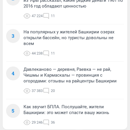
из Уфы рассказал, какие редкие деньги 1961 по
2016 год обладают ценностью
47 224
11
На популярных у жителей Башкирии озерах
3
открыли бассейн, но туристы довольны не
всем
44 238
11
Давлеканово — деревня, Раевка — не рай,
4
Чишмы и Кармаскалы — провинция с
огородами: отзывы на райцентры Башкирии
37 383
20
Как звучит БПЛА. Послушайте, жители
5
Башкирии: это может спасти вашу жизнь
29 246
36