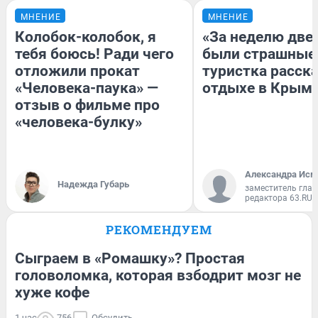
МНЕНИЕ
МНЕНИЕ
Колобок-колобок, я
«За неделю две
тебя боюсь! Ради чего
были страшные
отложили прокат
туристка расска
«Человека-паука» —
отдыхе в Крым
отзыв о фильме про
«человека-булку»
Александра Исм
Надежда Губарь
заместитель глав
редактора 63.RU
РЕКОМЕНДУЕМ
Сыграем в «Ромашку»? Простая
головоломка, которая взбодрит мозг не
хуже кофе
1 час
756
Обсудить