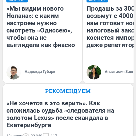
«Мы видим нового
Продашь за 3000
Нолана»: с каким
возьмут с 4000.
настроем нужно
нам готовит но
смотреть «Одиссею»,
налоговый зако
чтобы она не
коснется импор
выглядела как фиаско
даже репетитор
Надежда Губарь
Анастасия Завг
РЕКОМЕНДУЕМ
«Не хочется в это верить». Как
сложилась судьба «следователя на
золотом Lexus» после скандала в
Екатеринбурге
13 часов
22 049
117