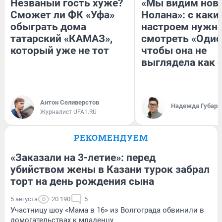
Незваный гость хуже?
«Мы видим нов
Сможет ли ФК «Уфа»
Нолана»: с каки
обыграть дома
настроем нужн
татарский «КАМАЗ»,
смотреть «Одис
который уже не тот
чтобы она не
выглядела как 
Антон Селиверстов
Надежда Губарь
Журналист UFA1.RU
РЕКОМЕНДУЕМ
«Заказали на 3-летие»: перед
убийством жены в Казани турок забрал
торт на день рождения сына
5 августа
20 190
5
Участницу шоу «Мама в 16» из Волгограда обвинили в
домогательствах к младенцу