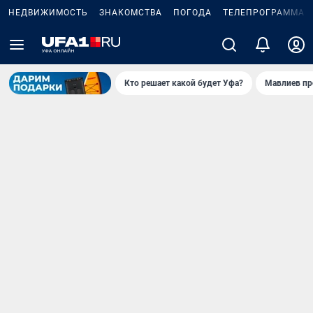
НЕДВИЖИМОСТЬ
ЗНАКОМСТВА
ПОГОДА
ТЕЛЕПРОГРАММА
Кто решает какой будет Уфа?
Мавлиев пр