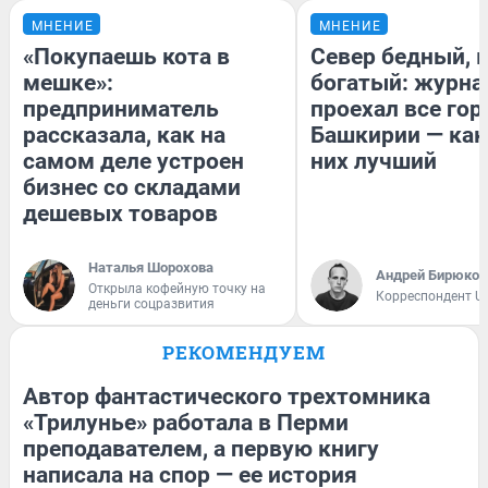
МНЕНИЕ
МНЕНИЕ
«Покупаешь кота в
Север бедный, 
мешке»:
богатый: журна
предприниматель
проехал все гор
рассказала, как на
Башкирии — как
самом деле устроен
них лучший
бизнес со складами
дешевых товаров
Наталья Шорохова
Андрей Бирюков
Открыла кофейную точку на
Корреспондент U
деньги соцразвития
РЕКОМЕНДУЕМ
Автор фантастического трехтомника
«Трилунье» работала в Перми
преподавателем, а первую книгу
написала на спор — ее история