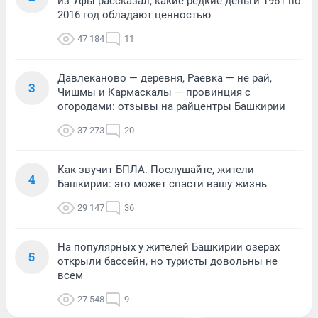
из Уфы рассказал, какие редкие деньги 1961 по
2016 год обладают ценностью
47 184
11
Давлеканово — деревня, Раевка — не рай,
3
Чишмы и Кармаскалы — провинция с
огородами: отзывы на райцентры Башкирии
37 273
20
Как звучит БПЛА. Послушайте, жители
4
Башкирии: это может спасти вашу жизнь
29 147
36
На популярных у жителей Башкирии озерах
5
открыли бассейн, но туристы довольны не
всем
27 548
9