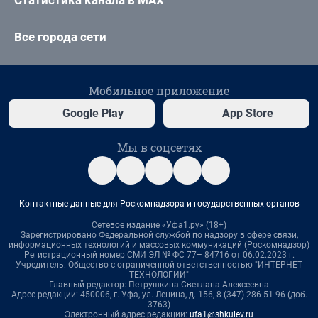
Статистика канала в MAX
Все города сети
Мобильное приложение
Google Play
App Store
Мы в соцсетях
Контактные данные для Роскомнадзора и государственных органов
Сетевое издание «Уфа1.ру» (18+)
Зарегистрировано Федеральной службой по надзору в сфере связи,
информационных технологий и массовых коммуникаций (Роскомнадзор)
Регистрационный номер СМИ ЭЛ № ФС 77– 84716 от 06.02.2023 г.
Учредитель: Общество с ограниченной ответственностью "ИНТЕРНЕТ
ТЕХНОЛОГИИ"
Главный редактор: Петрушкина Светлана Алексеевна
Адрес редакции: 450006, г. Уфа, ул. Ленина, д. 156, 8 (347) 286-51-96 (доб.
3763)
Электронный адрес редакции:
ufa1@shkulev.ru