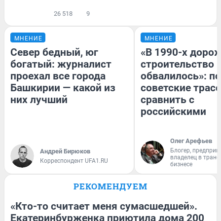
26 518
9
МНЕНИЕ
МНЕНИЕ
Север бедный, юг
«В 1990-х доро
богатый: журналист
строительство 
проехал все города
обвалилось»: п
Башкирии — какой из
советские трас
них лучший
сравнить с
российскими
Олег Арефьев
Блогер, предприн
Андрей Бирюков
владелец в тран
Корреспондент UFA1.RU
бизнесе
РЕКОМЕНДУЕМ
«Кто-то считает меня сумасшедшей».
Екатеринбурженка приютила дома 200