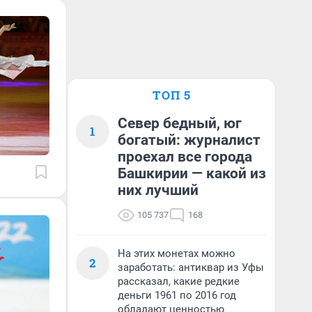
ТОП 5
Север бедный, юг
1
богатый: журналист
проехал все города
Башкирии — какой из
них лучший
105 737
168
На этих монетах можно
2
заработать: антиквар из Уфы
рассказал, какие редкие
деньги 1961 по 2016 год
обладают ценностью