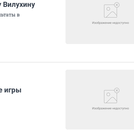
 Вилухину
льтаты в
е игры