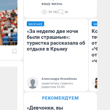
вашу жизнь
29 182
36
МНЕНИЕ
МНЕНИЕ
«За неделю две ночи
Колобо
были страшные»:
тебя бо
туристка рассказала об
отложи
отдыхе в Крыму
«Челов
отзыв 
«челов
Александра Исмайлова
На
заместитель главного
редактора 63.RU
РЕКОМЕНДУЕМ
«Девчонки, вы