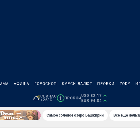
АММА
АФИША
ГОРОСКОП
КУРСЫ ВАЛЮТ
ПРОБКИ
ZODY
И
USD 82,17
СЕЙЧАС
1
ПРОБКИ
+26°C
EUR 94,84
Самое соленое озеро Башкирии
Все еще нельз