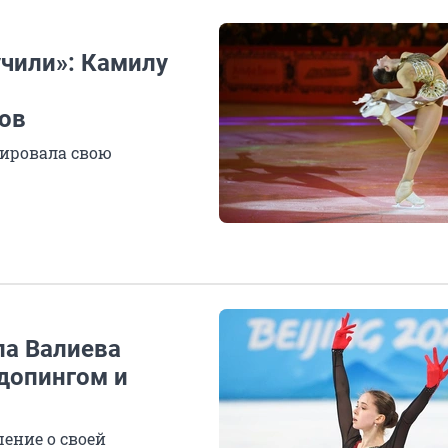
учили»: Камилу
ов
тировала свою
ла Валиева
 допингом и
ение о своей