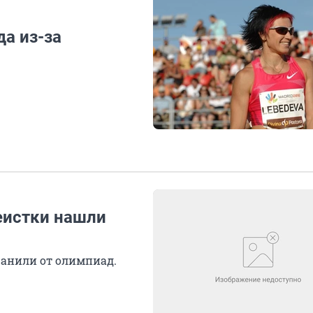
а из-за
еистки нашли
ранили от олимпиад.