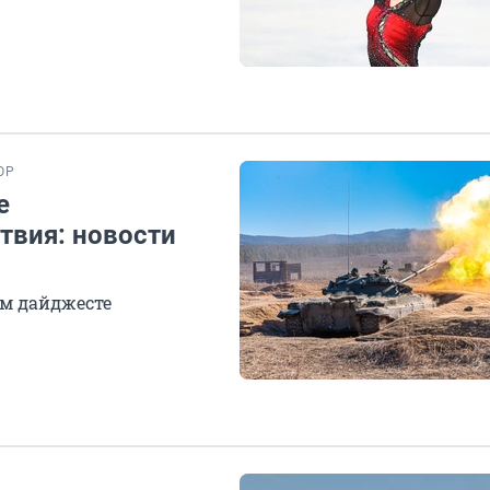
ОР
е
твия: новости
ом дайджесте