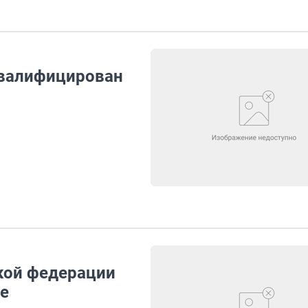
квалифицирован
кой федерации
ле