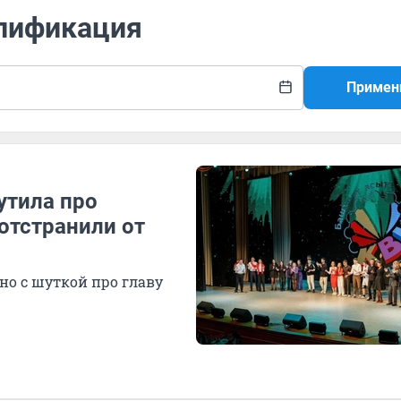
алификация
Примен
утила про
отстранили от
ано с шуткой про главу