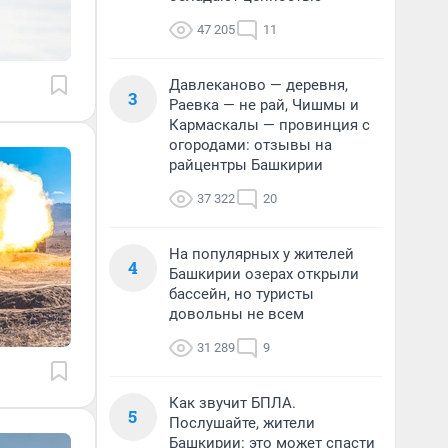
47 205
11
Давлеканово — деревня,
3
Раевка — не рай, Чишмы и
Кармаскалы — провинция с
огородами: отзывы на
райцентры Башкирии
37 322
20
На популярных у жителей
4
Башкирии озерах открыли
бассейн, но туристы
довольны не всем
31 289
9
Как звучит БПЛА.
5
Послушайте, жители
Башкирии: это может спасти