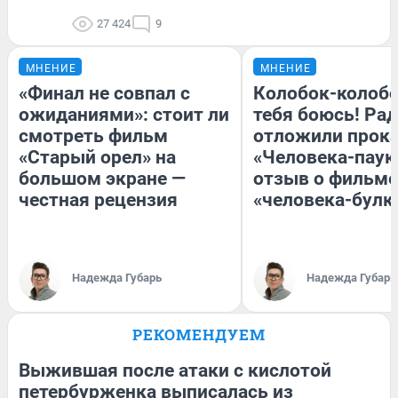
27 424
9
МНЕНИЕ
МНЕНИЕ
«Финал не совпал с
Колобок-колобо
ожиданиями»: стоит ли
тебя боюсь! Рад
смотреть фильм
отложили прок
«Старый орел» на
«Человека-паук
большом экране —
отзыв о фильме
честная рецензия
«человека-булк
Надежда Губарь
Надежда Губарь
РЕКОМЕНДУЕМ
Выжившая после атаки с кислотой
петербурженка выписалась из