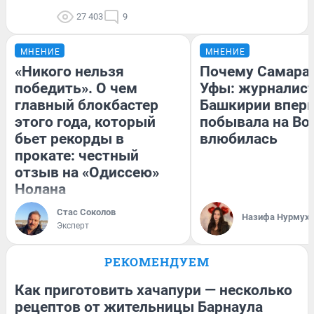
27 403
9
МНЕНИЕ
МНЕНИЕ
«Никого нельзя
Почему Самара
победить». О чем
Уфы: журналист
главный блокбастер
Башкирии впер
этого года, который
побывала на Вол
бьет рекорды в
влюбилась
прокате: честный
отзыв на «Одиссею»
Нолана
Стас Соколов
Назифа Нурмух
Эксперт
РЕКОМЕНДУЕМ
Как приготовить хачапури — несколько
рецептов от жительницы Барнаула