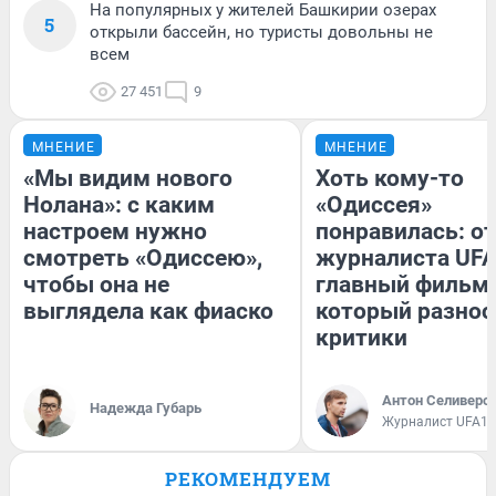
На популярных у жителей Башкирии озерах
5
открыли бассейн, но туристы довольны не
всем
27 451
9
МНЕНИЕ
МНЕНИЕ
«Мы видим нового
Хоть кому-то
Нолана»: с каким
«Одиссея»
настроем нужно
понравилась: о
смотреть «Одиссею»,
журналиста UFA
чтобы она не
главный фильм 
выглядела как фиаско
который разнос
критики
Антон Селиверс
Надежда Губарь
Журналист UFA1.
РЕКОМЕНДУЕМ