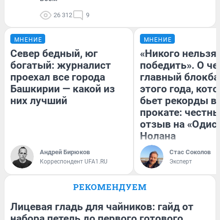
26 312
9
МНЕНИЕ
МНЕНИЕ
Север бедный, юг
«Никого нельзя
богатый: журналист
победить». О ч
проехал все города
главный блокба
Башкирии — какой из
этого года, кот
них лучший
бьет рекорды в
прокате: честн
отзыв на «Одис
Нолана
Андрей Бирюков
Стас Соколов
Корреспондент UFA1.RU
Эксперт
РЕКОМЕНДУЕМ
Лицевая гладь для чайников: гайд от
набора петель до первого готового