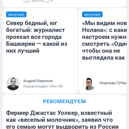
26 619
9
МНЕНИЕ
МНЕНИЕ
Север бедный, юг
«Мы видим нов
богатый: журналист
Нолана»: с каки
проехал все города
настроем нужн
Башкирии — какой из
смотреть «Одис
них лучший
чтобы она не
выглядела как 
Андрей Бирюков
Надежда Губарь
Корреспондент UFA1.RU
РЕКОМЕНДУЕМ
Фермер Джастас Уолкер, известный
как «веселый молочник», заявил что
его семью могут выдворить из России