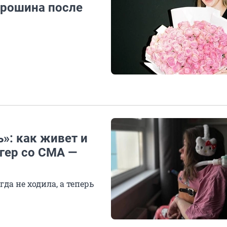
трошина после
»: как живет и
огер со СМА —
да не ходила, а теперь