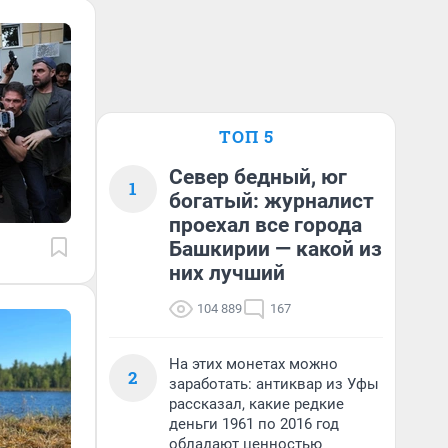
ТОП 5
Север бедный, юг
1
богатый: журналист
проехал все города
Башкирии — какой из
них лучший
104 889
167
На этих монетах можно
2
заработать: антиквар из Уфы
рассказал, какие редкие
деньги 1961 по 2016 год
обладают ценностью