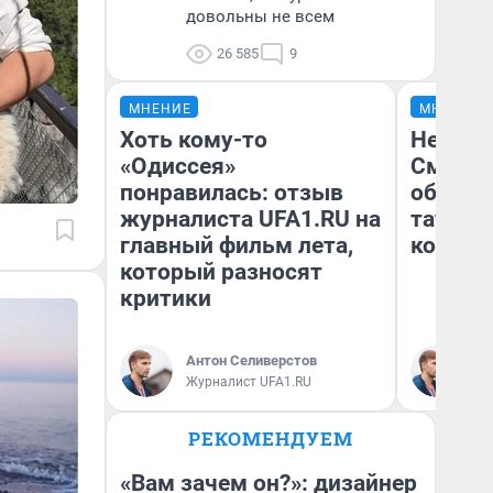
довольны не всем
26 585
9
МНЕНИЕ
МНЕНИЕ
Хоть кому-то
Незван
«Одиссея»
Сможет
понравилась: отзыв
обыгра
журналиста UFA1.RU на
татарс
главный фильм лета,
которы
который разносят
критики
Антон Селиверстов
Ан
Журналист UFA1.RU
Жу
РЕКОМЕНДУЕМ
«Вам зачем он?»: дизайнер