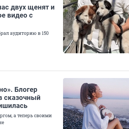
пас двух щенят и
е видео с
брал аудиторию в 150
но». Блогер
в сказочный
лишилась
ргом, а теперь своими
не