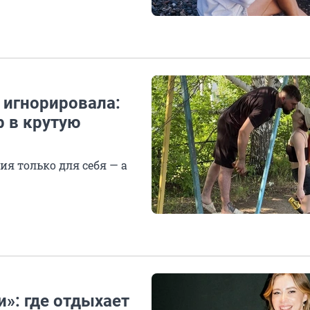
 игнорировала:
р в крутую
я только для себя — а
»: где отдыхает