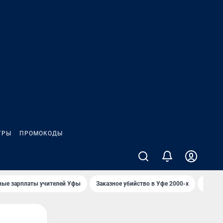
ГРЫ
ПРОМОКОДЫ
ные зарплаты учителей Уфы
Заказное убийство в Уфе 2000-х
Каким