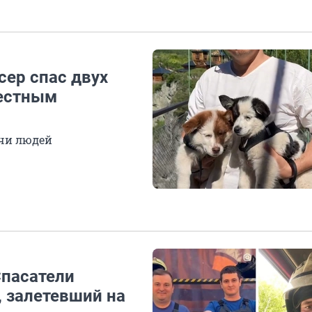
ер спас двух
вестным
чи людей
Спасатели
, залетевший на