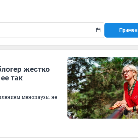
Примен
блогер жестко
 ее так
уплением менопаузы не