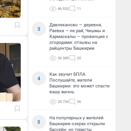
46 920
11
Давлеканово — деревня,
3
Раевка — не рай, Чишмы и
Кармаскалы — провинция с
огородами: отзывы на
райцентры Башкирии
36 389
20
Как звучит БПЛА.
4
Послушайте, жители
Башкирии: это может спасти
вашу жизнь
28 734
36
На популярных у жителей
5
Башкирии озерах открыли
бассейн, но туристы