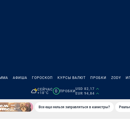
АММА
АФИША
ГОРОСКОП
КУРСЫ ВАЛЮТ
ПРОБКИ
ZODY
И
USD 82,17
СЕЙЧАС
0
ПРОБКИ
+18°C
EUR 94,84
Все еще нельзя заправляться в канистры?
Реаль