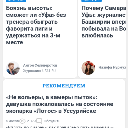
Боязнь высоты:
Почему Самара
сможет ли «Уфа» без
Уфы: журналист
тренера обыграть
Башкирии впер
фаворита лиги и
побывала на Вол
удержаться на 3-м
влюбилась
месте
Антон Селиверстов
Назифа Нурмух
Журналист UFA1.RU
РЕКОМЕНДУЕМ
«Не вольеры, а камеры пыток»:
девушка пожаловалась на состояние
экопарка «Лотос» в Уссурийске
5 часов
2 379
Обсудить
«Вплоть до диареи»: как правильно пить иван-чай —