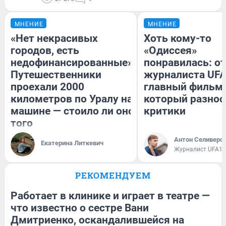
МНЕНИЕ
МНЕНИЕ
«Нет некрасивых
Хоть кому-то
городов, есть
«Одиссея»
недофинансированные».
понравилась: о
Путешественники
журналиста UFA
проехали 2000
главный фильм 
километров по Уралу на
который разнос
машине — стоило ли оно
критики
того
Антон Селиверс
Екатерина Литкевич
Журналист UFA1.
РЕКОМЕНДУЕМ
Работает в клинике и играет в театре —
что известно о сестре Вани
Дмитриенко, оскандалившейся на