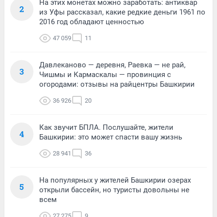
На этих монетах можно заработать: антиквар
2
из Уфы рассказал, какие редкие деньги 1961 по
2016 год обладают ценностью
47 059
11
Давлеканово — деревня, Раевка — не рай,
3
Чишмы и Кармаскалы — провинция с
огородами: отзывы на райцентры Башкирии
36 926
20
Как звучит БПЛА. Послушайте, жители
4
Башкирии: это может спасти вашу жизнь
28 941
36
На популярных у жителей Башкирии озерах
5
открыли бассейн, но туристы довольны не
всем
27 275
9