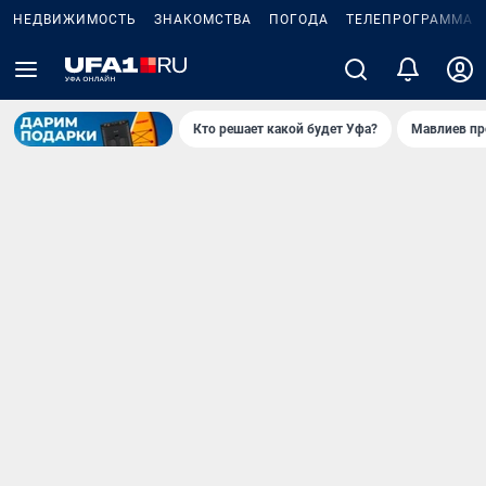
НЕДВИЖИМОСТЬ
ЗНАКОМСТВА
ПОГОДА
ТЕЛЕПРОГРАММА
Кто решает какой будет Уфа?
Мавлиев пр