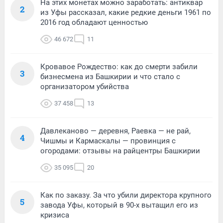
На этих монетах можно заработать: антиквар
2
из Уфы рассказал, какие редкие деньги 1961 по
2016 год обладают ценностью
46 672
11
Кровавое Рождество: как до смерти забили
3
бизнесмена из Башкирии и что стало с
организатором убийства
37 458
13
Давлеканово — деревня, Раевка — не рай,
4
Чишмы и Кармаскалы — провинция с
огородами: отзывы на райцентры Башкирии
35 095
20
Как по заказу. За что убили директора крупного
5
завода Уфы, который в 90-х вытащил его из
кризиса