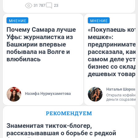
31 787
23
МНЕНИЕ
МНЕНИЕ
Почему Самара лучше
«Покупаешь кот
Уфы: журналистка из
мешке»:
Башкирии впервые
предпринимате
побывала на Волге и
рассказала, как
влюбилась
самом деле уст
бизнес со скла
дешевых товар
Наталья Шорохо
Назифа Нурмухаметова
Открыла кофейну
деньги соцразви
РЕКОМЕНДУЕМ
Знаменитая тикток-блогер,
рассказывавшая о борьбе с редкой