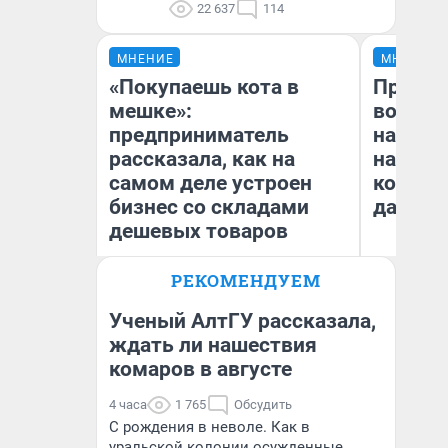
22 637
114
МНЕНИЕ
МНЕНИЕ
«Покупаешь кота в
Продаш
мешке»:
возьмут
предприниматель
нам го
рассказала, как на
налого
самом деле устроен
коснет
бизнес со складами
даже р
дешевых товаров
РЕКОМЕНДУЕМ
Наталья Шорохова
Ан
Открыла кофейную точку на
деньги соцразвития
Ученый АлтГУ рассказала,
ждать ли нашествия
комаров в августе
4 часа
1 765
Обсудить
С рождения в неволе. Как в
уральской колонии осужденные