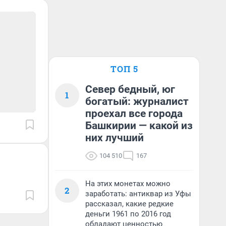
ТОП 5
Север бедный, юг
1
богатый: журналист
проехал все города
Башкирии — какой из
них лучший
104 510
167
На этих монетах можно
2
заработать: антиквар из Уфы
рассказал, какие редкие
деньги 1961 по 2016 год
обладают ценностью