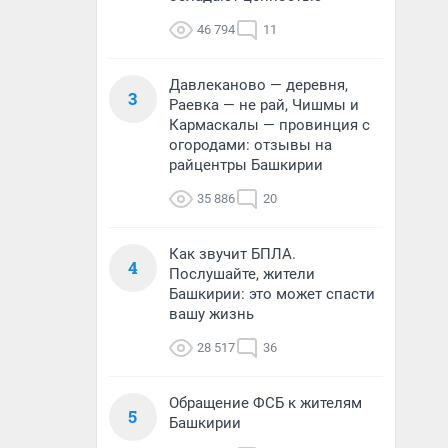
46 794
11
Давлеканово — деревня,
3
Раевка — не рай, Чишмы и
Кармаскалы — провинция с
огородами: отзывы на
райцентры Башкирии
35 886
20
Как звучит БПЛА.
4
Послушайте, жители
Башкирии: это может спасти
вашу жизнь
28 517
36
Обращение ФСБ к жителям
5
Башкирии