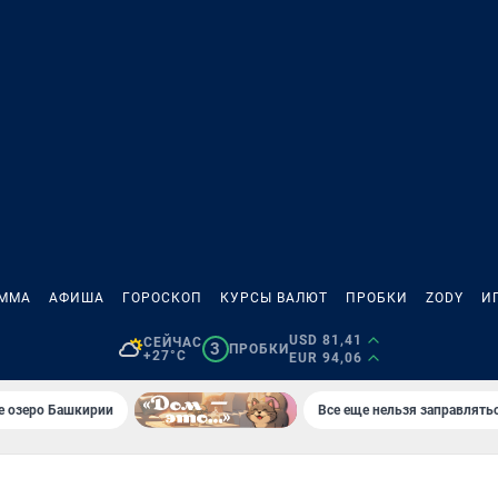
АММА
АФИША
ГОРОСКОП
КУРСЫ ВАЛЮТ
ПРОБКИ
ZODY
И
USD 81,41
СЕЙЧАС
3
ПРОБКИ
+27°C
EUR 94,06
е озеро Башкирии
Все еще нельзя заправлять