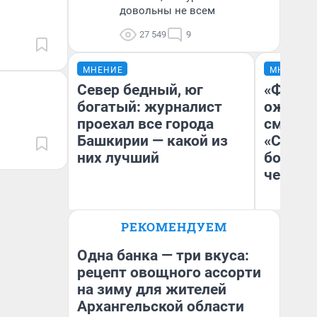
довольны не всем
27 549
9
МНЕНИЕ
МНЕНИЕ
Север бедный, юг
«Финал
богатый: журналист
ожидан
проехал все города
смотре
Башкирии — какой из
«Стары
них лучший
большо
честна
РЕКОМЕНДУЕМ
Андрей Бирюков
На
Корреспондент UFA1.RU
Одна банка — три вкуса:
рецепт овощного ассорти
на зиму для жителей
Архангельской области