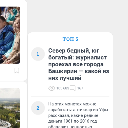
ТОП 5
Север бедный, юг
1
богатый: журналист
проехал все города
Башкирии — какой из
них лучший
105 683
167
На этих монетах можно
2
заработать: антиквар из Уфы
рассказал, какие редкие
деньги 1961 по 2016 год
обладают ценностью