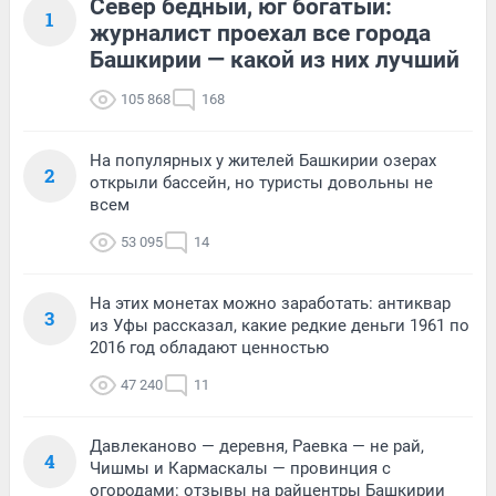
Север бедный, юг богатый:
1
журналист проехал все города
Башкирии — какой из них лучший
105 868
168
На популярных у жителей Башкирии озерах
2
открыли бассейн, но туристы довольны не
всем
53 095
14
На этих монетах можно заработать: антиквар
3
из Уфы рассказал, какие редкие деньги 1961 по
2016 год обладают ценностью
47 240
11
Давлеканово — деревня, Раевка — не рай,
4
Чишмы и Кармаскалы — провинция с
огородами: отзывы на райцентры Башкирии