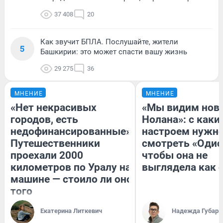
37 408
20
Как звучит БПЛА. Послушайте, жители
5
Башкирии: это может спасти вашу жизнь
29 275
36
МНЕНИЕ
МНЕНИЕ
«Нет некрасивых
«Мы видим нов
городов, есть
Нолана»: с каки
недофинансированные».
настроем нужн
Путешественники
смотреть «Одис
проехали 2000
чтобы она не
километров по Уралу на
выглядела как 
машине — стоило ли оно
того
Екатерина Литкевич
Надежда Губарь