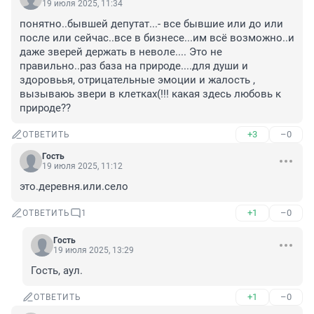
19 июля 2025, 11:34
понятно..бывшей депутат...- все бывшие или до или 
после или сейчас..все в бизнесе...им всё возможно..и 
даже зверей держать в неволе.... Это не 
правильно..раз база на природе....для души и 
здоровьья, отрицательные эмоции и жалость , 
вызываюь звери в клетках(!!! какая здесь любовь к 
природе??
+3
–0
ОТВЕТИТЬ
Гость
19 июля 2025, 11:12
это.деревня.или.село
+1
–0
ОТВЕТИТЬ
1
Гость
19 июля 2025, 13:29
Гость, аул.
+1
–0
ОТВЕТИТЬ