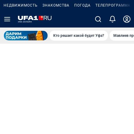
НЕДВИЖИМОСТЬ
ЗНАКОМСТВА
ПОГОДА
ТЕЛЕПРОГРАММА
Кто решает какой будет Уфа?
Мавлиев пр