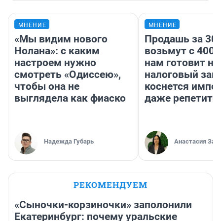
МНЕНИЕ
МНЕНИЕ
«Мы видим нового
Продашь за 300
Нолана»: с каким
возьмут с 4000
настроем нужно
нам готовит н
смотреть «Одиссею»,
налоговый зако
чтобы она не
коснется импор
выглядела как фиаско
даже репетито
Надежда Губарь
Анастасия Зав
РЕКОМЕНДУЕМ
«Сыночки-корзиночки» заполонили
Екатеринбург: почему уральские