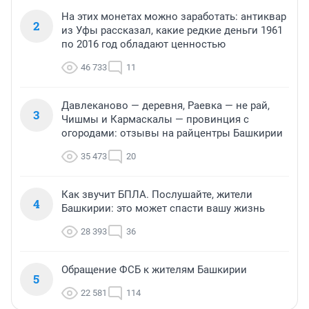
На этих монетах можно заработать: антиквар
2
из Уфы рассказал, какие редкие деньги 1961
по 2016 год обладают ценностью
46 733
11
Давлеканово — деревня, Раевка — не рай,
3
Чишмы и Кармаскалы — провинция с
огородами: отзывы на райцентры Башкирии
35 473
20
Как звучит БПЛА. Послушайте, жители
4
Башкирии: это может спасти вашу жизнь
28 393
36
Обращение ФСБ к жителям Башкирии
5
22 581
114