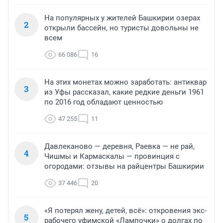
На популярных у жителей Башкирии озерах
2
открыли бассейн, но туристы довольны не
всем
66 086
16
На этих монетах можно заработать: антиквар
3
из Уфы рассказал, какие редкие деньги 1961
по 2016 год обладают ценностью
47 255
11
Давлеканово — деревня, Раевка — не рай,
4
Чишмы и Кармаскалы — провинция с
огородами: отзывы на райцентры Башкирии
37 446
20
«Я потерял жену, детей, всё»: откровения экс-
5
рабочего уфимской «Лампочки» о долгах по