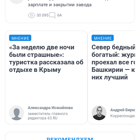
зарплате и закрытии завода
30 095
64
МНЕНИЕ
МНЕНИЕ
«За неделю две ночи
Север бедный,
были страшные»:
богатый: журн
туристка рассказала об
проехал все го
отдыхе в Крыму
Башкирии — ка
них лучший
Александра Исмайлова
Андрей Бирюко
заместитель главного
Корреспондент 
редактора 63.RU
РЕКОМЕНДУЕМ