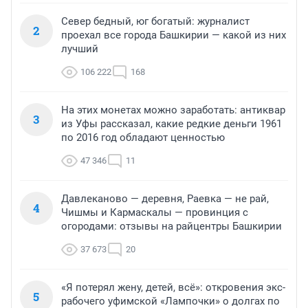
Север бедный, юг богатый: журналист
2
проехал все города Башкирии — какой из них
лучший
106 222
168
На этих монетах можно заработать: антиквар
3
из Уфы рассказал, какие редкие деньги 1961
по 2016 год обладают ценностью
47 346
11
Давлеканово — деревня, Раевка — не рай,
4
Чишмы и Кармаскалы — провинция с
огородами: отзывы на райцентры Башкирии
37 673
20
«Я потерял жену, детей, всё»: откровения экс-
5
рабочего уфимской «Лампочки» о долгах по