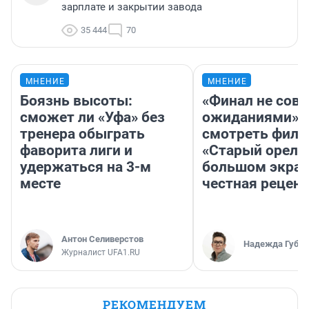
зарплате и закрытии завода
35 444
70
МНЕНИЕ
МНЕНИЕ
Боязнь высоты:
«Финал не совп
сможет ли «Уфа» без
ожиданиями»: 
тренера обыграть
смотреть фил
фаворита лиги и
«Старый орел» 
удержаться на 3-м
большом экран
месте
честная рецен
Антон Селиверстов
Надежда Губар
Журналист UFA1.RU
РЕКОМЕНДУЕМ