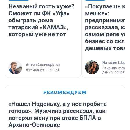
Незваный гость хуже?
«Покупаешь ко
Сможет ли ФК «Уфа»
мешке»:
обыграть дома
предпринимат
татарский «КАМАЗ»,
рассказала, как
который уже не тот
самом деле ус
бизнес со скл
дешевых това
Наталья Шорох
Антон Селиверстов
Открыла кофейн
Журналист UFA1.RU
деньги соцразв
РЕКОМЕНДУЕМ
«Нашел Наденьку, а у нее пробита
голова». Мужчина рассказал, как
потерял жену при атаке БПЛА в
Архипо-Осиповке