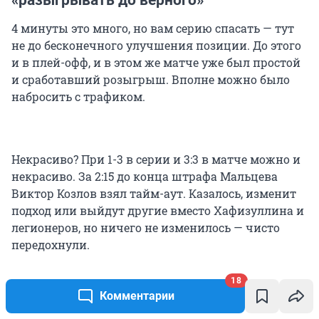
«разыгрывать до верного»
4 минуты это много, но вам серию спасать — тут
не до бесконечного улучшения позиции. До этого
и в плей-офф, и в этом же матче уже был простой
и сработавший розыгрыш. Вполне можно было
набросить с трафиком.
Некрасиво? При 1-3 в серии и 3:3 в матче можно и
некрасиво. За 2:15 до конца штрафа Мальцева
Виктор Козлов взял тайм-аут. Казалось, изменит
подход или выйдут другие вместо Хафизуллина и
легионеров, но ничего не изменилось — чисто
передохнули.
18
А после потери от Уилсона на левом борту гости
Комментарии
провели опасную контратаку: Вязовой вытащил,
но состоялось вбрасывание. Вышла вторая