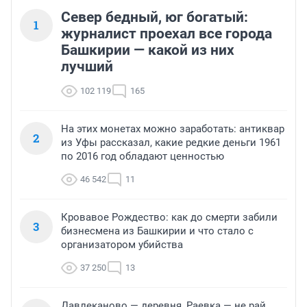
не учиться у них.Хабиров разбазаривает деньги на 
Север бедный, юг богатый:
1
всякие скверы, фестивали с приглашением Бузовой и 
журналист проехал все города
прочих деятелей культуры Москвы и его 
Башкирии — какой из них
окрестностей.Здесь у ЦУР, конторы из Москвы 
лучший
бурные деяния, очень.И в Туркестан пусть больше 
катаются деятели из Москвы,активно разваливавшие 
102 119
165
СССР в сволочные годы реформаторов-
прорабов.Только теперь поняли что такое 
капитализм, что такое запад.Пусть работают цру-цур 
На этих монетах можно заработать: антиквар
там в Азии.
2
из Уфы рассказал, какие редкие деньги 1961
по 2016 год обладают ценностью
46 542
11
Кровавое Рождество: как до смерти забили
3
бизнесмена из Башкирии и что стало с
организатором убийства
37 250
13
Давлеканово — деревня, Раевка — не рай,