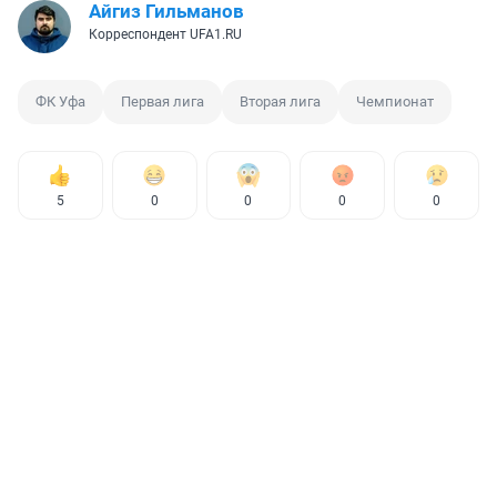
Айгиз Гильманов
Корреспондент UFA1.RU
ФК Уфа
Первая лига
Вторая лига
Чемпионат
5
0
0
0
0