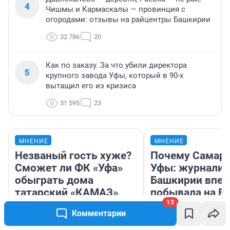
4
Чишмы и Кармаскалы — провинция с
огородами: отзывы на райцентры Башкирии
32 786
20
Как по заказу. За что убили директора
5
крупного завода Уфы, который в 90-х
вытащил его из кризиса
31 595
23
МНЕНИЕ
МНЕНИЕ
Незваный гость хуже?
Почему Самара
Сможет ли ФК «Уфа»
Уфы: журналис
обыграть дома
Башкирии впе
татарский «КАМАЗ»,
побывала на Во
который уже не тот
влюбилась
13
Комментарии