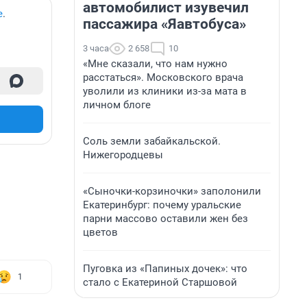
автомобилист изувечил
е
.
пассажира «Яавтобуса»
3 часа
2 658
10
«Мне сказали, что нам нужно
расстаться». Московского врача
уволили из клиники из-за мата в
личном блоге
Соль земли забайкальской.
Нижегородцевы
«Сыночки-корзиночки» заполонили
Екатеринбург: почему уральские
парни массово оставили жен без
цветов
Пуговка из «Папиных дочек»: что
1
стало с Екатериной Старшовой