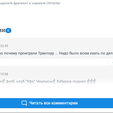
ыделите фрагмент и нажмите Ctrl+Enter
ИИ
6
 22:45
но почему проиграли Трактору ... Надо было всем ехать по дела
 15:58
☝️ футб. клуб "Уфа" Чемпион☝️ Хабиров поднял ☝️☝️☝️
Читать все комментарии