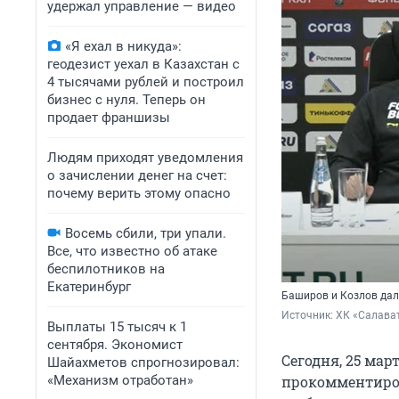
удержал управление — видео
«Я ехал в никуда»:
геодезист уехал в Казахстан с
4 тысячами рублей и построил
бизнес с нуля. Теперь он
продает франшизы
Людям приходят уведомления
о зачислении денег на счет:
почему верить этому опасно
Восемь сбили, три упали.
Все, что известно об атаке
беспилотников на
Екатеринбург
Баширов и Козлов дал
Источник: 
ХК «Салават
Выплаты 15 тысяч к 1
сентября. Экономист
Сегодня, 25 мар
Шайахметов спрогнозировал:
«Механизм отработан»
прокомментиров