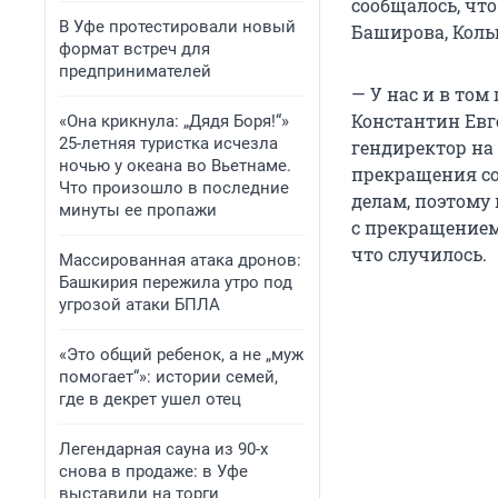
сообщалось, чт
В Уфе протестировали новый
Баширова, Коль
формат встреч для
предпринимателей
— У нас и в том
Константин Евг
«Она крикнула: „Дядя Боря!“»
25-летняя туристка исчезла
гендиректор на
ночью у океана во Вьетнаме.
прекращения со
Что произошло в последние
делам, поэтому
минуты ее пропажи
с прекращением
что случилось.
Массированная атака дронов:
Башкирия пережила утро под
угрозой атаки БПЛА
«Это общий ребенок, а не „муж
помогает“»: истории семей,
где в декрет ушел отец
Легендарная сауна из 90-х
снова в продаже: в Уфе
выставили на торги