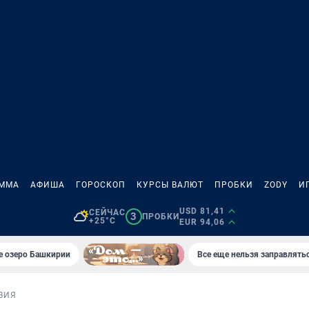
АММА
АФИША
ГОРОСКОП
КУРСЫ ВАЛЮТ
ПРОБКИ
ZODY
И
USD 81,41
СЕЙЧАС
3
ПРОБКИ
+25°C
EUR 94,06
е озеро Башкирии
Все еще нельзя заправлять
ВИЯ