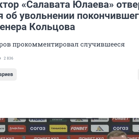
ктор «Салавата Юлаева» отве
я об увольнении покончившег
ренера Кольцова
ров прокомментировал случившееся
2 836
ариев