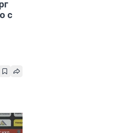
рг
о с