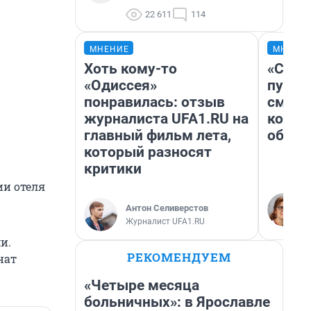
22 611
114
МНЕНИЕ
МНЕНИ
Хоть кому-то
«Спут
«Одиссея»
пургу»
понравилась: отзыв
смерт
журналиста UFA1.RU на
котор
главный фильм лета,
обнар
который разносят
критики
и отеля
Антон Селиверстов
Журналист UFA1.RU
и.
РЕКОМЕНДУЕМ
нат
«Четыре месяца
больничных»: в Ярославле