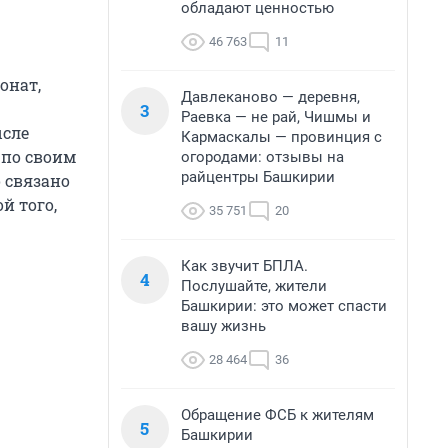
обладают ценностью
46 763
11
онат,
Давлеканово — деревня,
3
Раевка — не рай, Чишмы и
ысле
Кармаскалы — провинция с
 по своим
огородами: отзывы на
райцентры Башкирии
 связано
й того,
35 751
20
Как звучит БПЛА.
4
Послушайте, жители
Башкирии: это может спасти
вашу жизнь
28 464
36
Обращение ФСБ к жителям
5
Башкирии