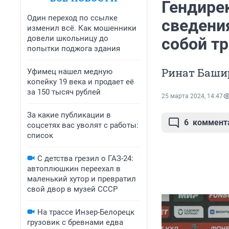
Гендире
Один переход по ссылке
сведени
изменил всё. Как мошенники
довели школьницу до
собой т
попытки поджога здания
Ринат Баши
Уфимец нашел медную
копейку 19 века и продает её
за 150 тысяч рублей
25 марта 2024, 14:47
За какие публикации в
6
коммент
соцсетях вас уволят с работы:
список
С детства грезил о ГАЗ-24:
автоплюшкин переехал в
маленький хутор и превратил
свой двор в музей СССР
На трассе Инзер-Белорецк
грузовик с бревнами едва