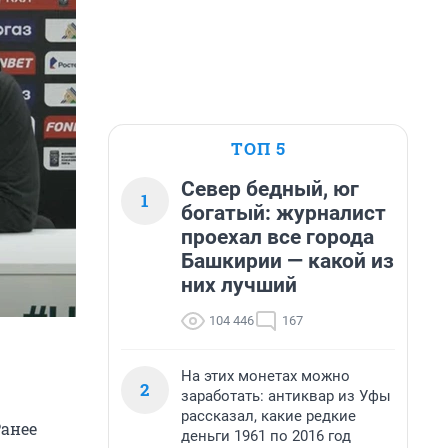
ТОП 5
Север бедный, юг
1
богатый: журналист
проехал все города
Башкирии — какой из
них лучший
104 446
167
На этих монетах можно
2
заработать: антиквар из Уфы
рассказал, какие редкие
Ранее
деньги 1961 по 2016 год