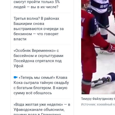
смогут пройти только 5%
людей — вы в их числе?
Третья волна? В районах
Башкирии снова
выстраиваются очереди за
бензином — что говорят
власти
«Особняк Веремеенко» с
бассейном и скульптурами
Посейдона спрятался под
Уфой
«Теперь мы семья!» Клава
Кока сыграла тайную свадьбу
с богатым блогером. В какую
сумму всё обошлось
Тимуру Файзутдинову б
«Вода желтая уже неделю» — в
Источник: 
хоккейный к
Уфаводоканале объяснили,
почему вода в Глумилино