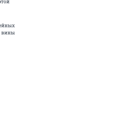
этой
кейных
й вины