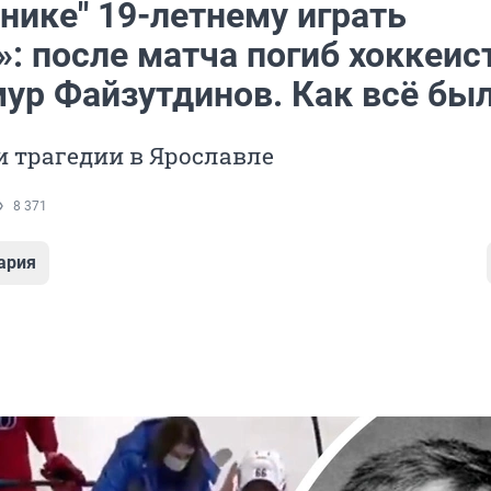
нике" 19-летнему играть
: после матча погиб хоккеис
ур Файзутдинов. Как всё бы
 трагедии в Ярославле
8 371
ария