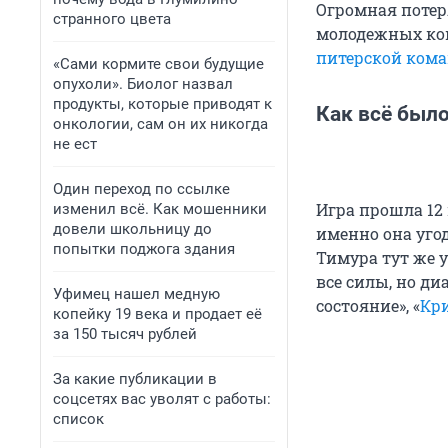
Огромная потер
странного цвета
молодежных ком
питерской ком
«Сами кормите свои будущие
опухоли». Биолог назвал
продукты, которые приводят к
Как всё был
онкологии, сам он их никогда
не ест
Один переход по ссылке
Игра прошла 12 
изменил всё. Как мошенники
довели школьницу до
именно она угод
попытки поджога здания
Тимура тут же 
все силы, но ди
Уфимец нашел медную
состояние», «
Кр
копейку 19 века и продает её
за 150 тысяч рублей
За какие публикации в
соцсетях вас уволят с работы:
список