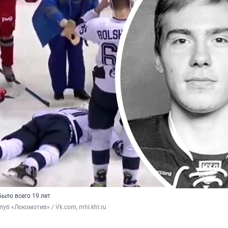
ыло всего 19 лет
луб «Локомотив» / Vk.com, mhl.khl.ru