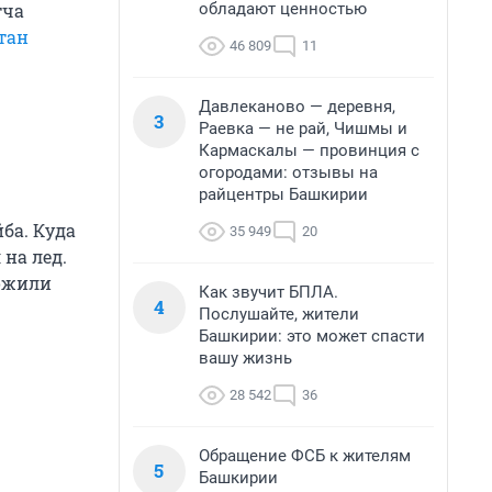
обладают ценностью
тча
тан
46 809
11
Давлеканово — деревня,
3
Раевка — не рай, Чишмы и
Кармаскалы — провинция с
огородами: отзывы на
райцентры Башкирии
ба. Куда
35 949
20
 на лед.
ложили
Как звучит БПЛА.
4
Послушайте, жители
Башкирии: это может спасти
вашу жизнь
28 542
36
Обращение ФСБ к жителям
5
Башкирии