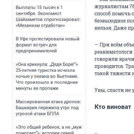
журналистам 76
Выплаты 15 тысяч к 1
способ помочь с
сентября. Экономист
Шайахметов спрогнозировал:
безвыходное пол
«Механизм отработан»
нельзя. Даже пр
В Уфе протестировали новый
— При всём объ
формат встреч для
предпринимателей
реаниматологи 
говорили врачи
«Она крикнула: „Дядя Боря!“»
проводится. Тр
25-летняя туристка исчезла
такой тяжести 
ночью у океана во Вьетнаме.
Что произошло в последние
минуты ее пропажи
Увы, спасти не 
Массированная атака дронов:
Кто виноват
Башкирия пережила утро под
угрозой атаки БПЛА
«Это общий ребенок, а не „муж
помогает“»: истории семей,