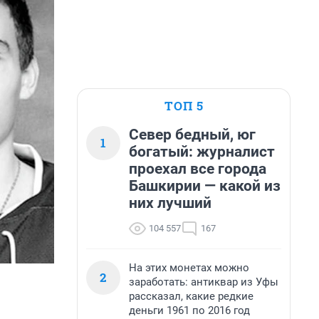
ТОП 5
Север бедный, юг
1
богатый: журналист
проехал все города
Башкирии — какой из
них лучший
104 557
167
На этих монетах можно
2
заработать: антиквар из Уфы
рассказал, какие редкие
деньги 1961 по 2016 год