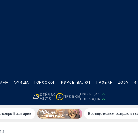
АММА
АФИША
ГОРОСКОП
КУРСЫ ВАЛЮТ
ПРОБКИ
ZODY
И
USD 81,41
СЕЙЧАС
4
ПРОБКИ
+27°C
EUR 94,06
е озеро Башкирии
Все еще нельзя заправлять
ТИ