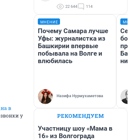
22 644
114
МНЕНИЕ
МНЕНИ
Почему Самара лучше
Север
Уфы: журналистка из
богат
Башкирии впервые
проех
побывала на Волге и
Башки
влюбилась
них л
Назифа Нурмухаметова
ына в
РЕКОМЕНДУЕМ
звонки у
Участницу шоу «Мама в
16» из Волгограда