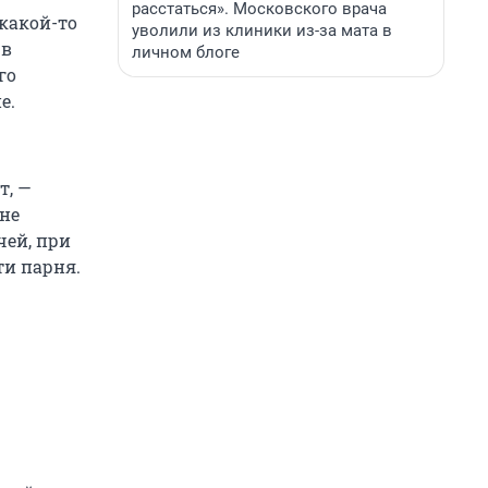
расстаться». Московского врача
какой-то
уволили из клиники из-за мата в
 в
личном блоге
го
е.
т, —
не
чей, при
ти парня.