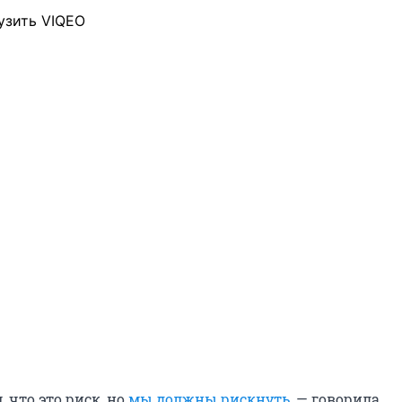
узить VIQEO
 что это риск, но
мы должны рискнуть
, — говорила