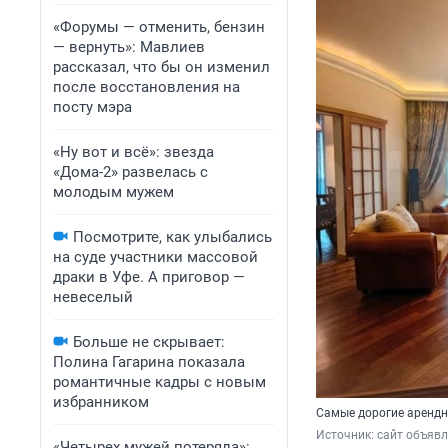
«Форумы — отменить, бензин
— вернуть»: Мавлиев
рассказал, что бы он изменил
после восстановления на
посту мэра
«Ну вот и всё»: звезда
«Дома-2» развелась с
молодым мужем
Посмотрите, как улыбались
на суде участники массовой
драки в Уфе. А приговор —
невеселый
Больше не скрывает:
Полина Гагарина показала
романтичные кадры с новым
избранником
Самые дорогие арендн
Источник: 
сайт объяв
«Четырех мужей потеряла»: