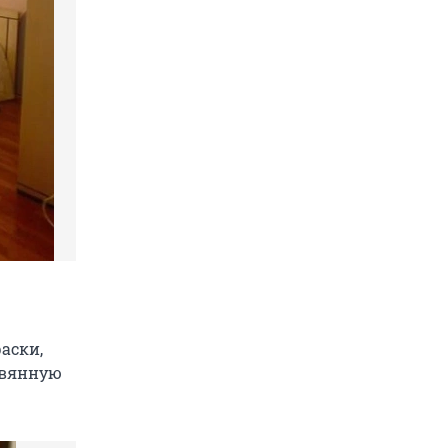
аски,
евянную