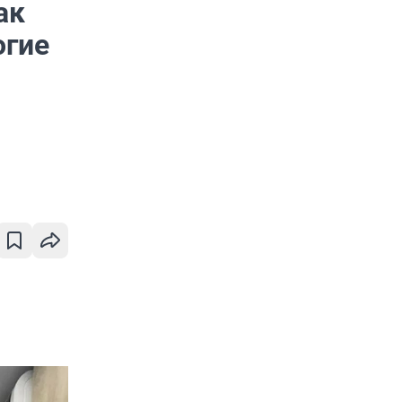
ак
огие