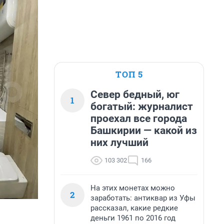
ТОП 5
Север бедный, юг
1
богатый: журналист
проехал все города
Башкирии — какой из
них лучший
103 302
166
На этих монетах можно
2
заработать: антиквар из Уфы
рассказал, какие редкие
деньги 1961 по 2016 год