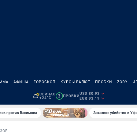
АММА
АФИША
ГОРОСКОП
КУРСЫ ВАЛЮТ
ПРОБКИ
ZODY
И
USD 80,93
СЕЙЧАС
3
ПРОБКИ
+24°C
EUR 93,19
иев против Васимова
Заказное убийство в Уфе
ЗОР