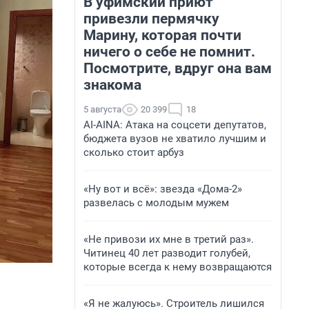
В уфимский приют
привезли пермячку
Марину, которая почти
ничего о себе не помнит.
Посмотрите, вдруг она вам
знакома
5 августа
20 399
18
AI-AINA: Атака на соцсети депутатов,
бюджета вузов не хватило лучшим и
сколько стоит арбуз
«Ну вот и всё»: звезда «Дома-2»
развелась с молодым мужем
«Не привози их мне в третий раз».
Читинец 40 лет разводит голубей,
которые всегда к нему возвращаются
«Я не жалуюсь». Строитель лишился