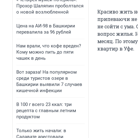
Прохор Шаляпин проболтался
Красиво жить н
о новой возлюбленной
припеваючи не 
Цена на АИ-98 в Башкирии
не сойти с ума.
перевалила за 96 рублей
вопрос жилья. Н
месяц. По этому
Нам врали, что кофе вреден?
квартир в Уфе.
Кому можно пить до пяти
чашек в день
Вот зараза! На популярном
среди туристов озере в
Башкирии выявили 7 случаев
кишечной инфекции
В 100 г всего 23 ккал: три
рецепта с главным летним
продуктом
Только жить начали: в
Салавате арестовали