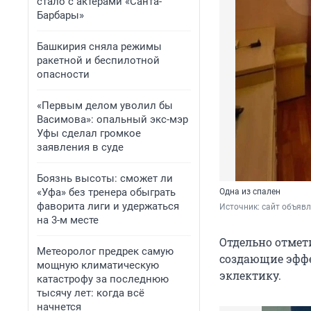
стало с актерами «Санта-
Барбары»
Башкирия сняла режимы
ракетной и беспилотной
опасности
«Первым делом уволил бы
Васимова»: опальный экс-мэр
Уфы сделал громкое
заявления в суде
Боязнь высоты: сможет ли
«Уфа» без тренера обыграть
Одна из спален
фаворита лиги и удержаться
Источник: 
сайт объяв
на 3-м месте
Отдельно отмет
Метеоролог предрек самую
создающие эффе
мощную климатическую
эклектику.
катастрофу за последнюю
тысячу лет: когда всё
начнется