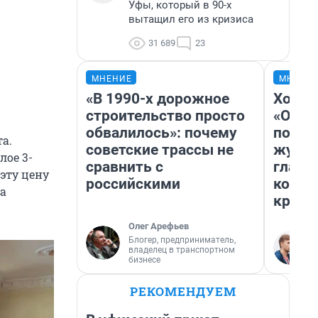
Уфы, который в 90-х
вытащил его из кризиса
31 689
23
МНЕНИЕ
МНЕНИ
«В 1990-х дорожное
Хоть 
строительство просто
«Одис
обвалилось»: почему
понра
а.
советские трассы не
журна
лое 3-
сравнить с
главн
эту цену
российскими
котор
а
крити
Олег Арефьев
Блогер, предприниматель,
владелец в транспортном
бизнесе
РЕКОМЕНДУЕМ