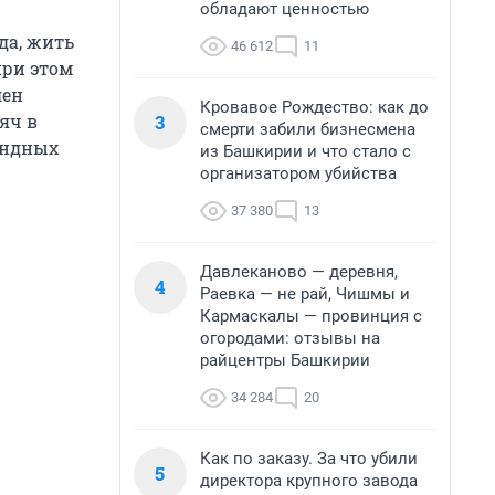
обладают ценностью
да, жить
46 612
11
при этом
лен
Кровавое Рождество: как до
3
яч в
смерти забили бизнесмена
рендных
из Башкирии и что стало с
организатором убийства
37 380
13
Давлеканово — деревня,
4
Раевка — не рай, Чишмы и
Кармаскалы — провинция с
огородами: отзывы на
райцентры Башкирии
34 284
20
Как по заказу. За что убили
5
директора крупного завода