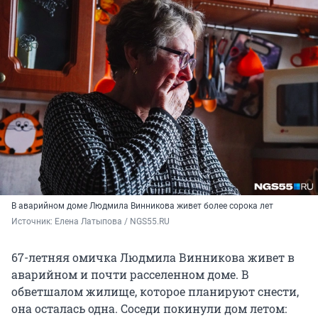
В аварийном доме Людмила Винникова живет более сорока лет
Источник: 
Елена Латыпова / NGS55.RU
67-летняя омичка Людмила Винникова живет в
аварийном и почти расселенном доме. В
обветшалом жилище, которое планируют снести,
она осталась одна. Соседи покинули дом летом: