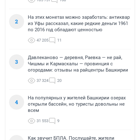
На этих монетах можно заработать: антиквар
2
из Уфы рассказал, какие редкие деньги 1961
по 2016 год обладают ценностью
47 205
11
Давлеканово — деревня, Раевка — не рай,
3
Чишмы и Кармаскалы — провинция с
огородами: отзывы на райцентры Башкирии
37 324
20
На популярных у жителей Башкирии озерах
4
открыли бассейн, но туристы довольны не
всем
31 553
9
Как звучит БПЛА. Послушайте, жители