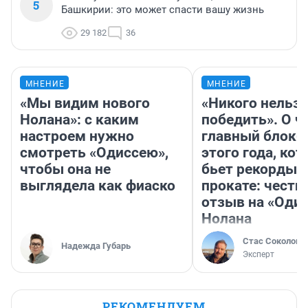
5
Башкирии: это может спасти вашу жизнь
29 182
36
МНЕНИЕ
МНЕНИЕ
«Мы видим нового
«Никого нельз
Нолана»: с каким
победить». О ч
настроем нужно
главный блокб
смотреть «Одиссею»,
этого года, ко
чтобы она не
бьет рекорды 
выглядела как фиаско
прокате: честн
отзыв на «Оди
Нолана
Стас Соколов
Надежда Губарь
Эксперт
РЕКОМЕНДУЕМ