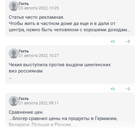
Гость
23 августа 2022, 15:25
Статья чисто рекламная.

Чтобы жить в частном доме да еще и в дали от 
центра, нужно быть человеком с хорошими доходами, 
а где в уфе взять столько работы, да еще 
+0
–0
высокооплачиваемой?
Гость
21 августа 2022, 10:27
Чехия выступила против выдачи шенгенских 
виз россиянам

Члены руководства обеих палат парламента Чехии, 
+0
–0
глава комитета по международным делам, обороне и 
безопасности сената Павел Фишер и глава комитета 
Гость
по международным делам палаты депутатов Марек 
21 августа 2022, 09:11
Женишек, окончательно выступили против выдачи 
Сравнение цен.

шенгенских виз туристам из России. Об этом 
...блогер сравнил цены на продукты в Германии, 
сообщило Чешское радио. Об этом сообщает 
Беларуси, Польше и России. 

"Рамблер".
+0
–0
Результаты очень интересны. Корзина с теми же 