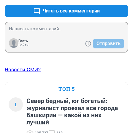
покупками обошлась: 

Читать все комментарии
— В Германии: 119,98€

— В Беларуси: 176,19€

— В Польше: 97,83€

— В России: 199,54€

Гость
Отправить
Выводы делайте сами.
Войти
Новости СМИ2
ТОП 5
Север бедный, юг богатый:
1
журналист проехал все города
Башкирии — какой из них
лучший
105 737
168