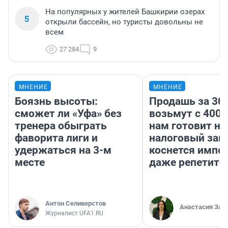
На популярных у жителей Башкирии озерах
5
открыли бассейн, но туристы довольны не
всем
27 284
9
МНЕНИЕ
МНЕНИЕ
Боязнь высоты:
Продашь за 300
сможет ли «Уфа» без
возьмут с 4000
тренера обыграть
нам готовит н
фаворита лиги и
налоговый зако
удержаться на 3-м
коснется импор
месте
даже репетито
Антон Селиверстов
Анастасия Зав
Журналист UFA1.RU