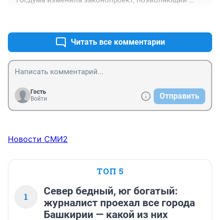
"Госдума изменила законопроект, позволяющий 
застройку заповедников и заказников, и приняла его 
+0
–0
во втором чтении. "
Читать все комментарии
Гость
Отправить
Войти
Новости СМИ2
ТОП 5
Север бедный, юг богатый:
1
журналист проехал все города
Башкирии — какой из них