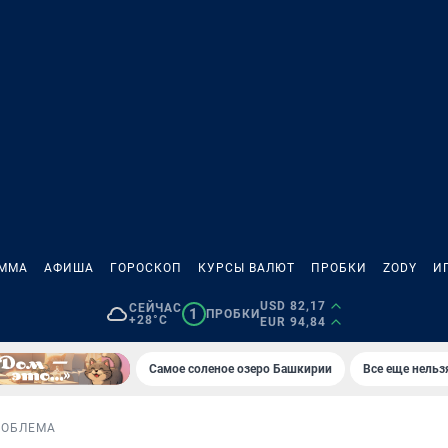
АММА
АФИША
ГОРОСКОП
КУРСЫ ВАЛЮТ
ПРОБКИ
ZODY
И
USD 82,17
СЕЙЧАС
1
ПРОБКИ
+28°C
EUR 94,84
Самое соленое озеро Башкирии
Все еще нельз
РОБЛЕМА