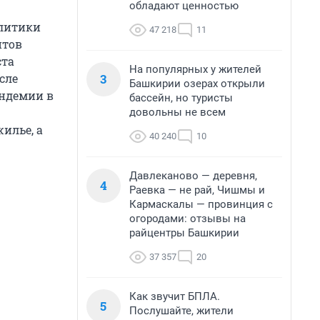
обладают ценностью
алитики
47 218
11
итов
ста
На популярных у жителей
3
сле
Башкирии озерах открыли
андемии в
бассейн, но туристы
довольны не всем
илье, а
40 240
10
Давлеканово — деревня,
4
Раевка — не рай, Чишмы и
Кармаскалы — провинция с
огородами: отзывы на
райцентры Башкирии
37 357
20
Как звучит БПЛА.
5
Послушайте, жители