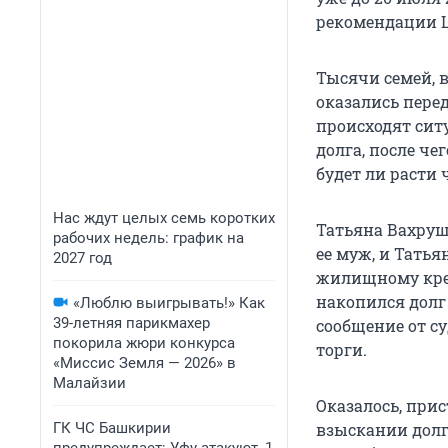
рекомендации Ц
Тысячи семей, 
оказались перед
происходят сит
долга, после ч
будет ли расти
Нас ждут целых семь коротких
Татьяна Вахруше
рабочих недель: график на
ее муж, и Тать
2027 год
жилищному кред
накопился долг
«Люблю выигрывать!» Как
39-летняя парикмахер
сообщение от су
покорила жюри конкурса
торги.
«Миссис Земля — 2026» в
Малайзии
Оказалось, при
ГК ЧС Башкирии
взыскании долг