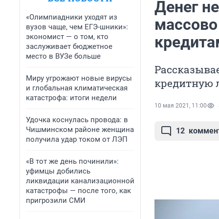
Денег не
«Олимпиадники уходят из
массово
вузов чаще, чем ЕГЭ-шники»:
экономист — о том, кто
кредитам
заслуживает бюджетное
место в ВУЗе больше
Рассказыва
Миру угрожают новые вирусы
кредитную 
и глобальная климатическая
катастрофа: итоги недели
10 мая 2021, 11:00
Удочка коснулась провода: в
Чишминском районе женщина
12
коммен
получила удар током от ЛЭП
«В тот же день починили»:
уфимцы добились
ликвидации канализационной
катастрофы — после того, как
пригрозили СМИ