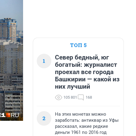
ТОП 5
Север бедный, юг
1
богатый: журналист
проехал все города
Башкирии — какой из
них лучший
105 801
168
На этих монетах можно
2
заработать: антиквар из Уфы
рассказал, какие редкие
деньги 1961 по 2016 год