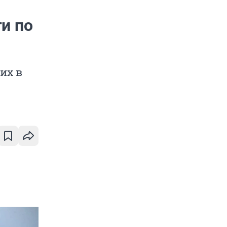
и по
их в