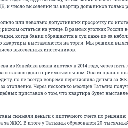
Б, и число выселений из квартир должников только р
вольно или невольно допустивших просрочку по ипоте
 риском остаться на улице. В разных уголках России 
уации, когда банки обращаются в суд даже из-за небо
его квартиры выставляются на торги. Мы решили выяс
 число выселенных ипотечников.
ва из Копейска взяла ипотеку в 2014 году, через пять 
яна осталась одна с приемным сыном. Она исправно пл
иту, но не всегда вовремя перечисляла деньги за ЖК
 за отопление. Через несколько месяцев Татьяна полу
дебных приставов о том, что квартира будет выставле
ставы снимали деньги с ипотечного счета по решению 
а за ЖКХ. В итоге у Татьяны образовался 20-тысячны