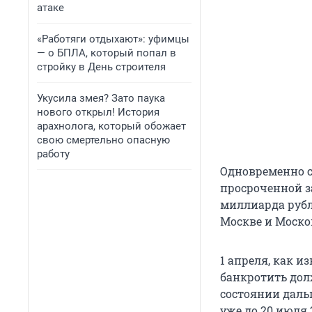
атаке
«Работяги отдыхают»: уфимцы
— о БПЛА, который попал в
стройку в День строителя
Укусила змея? Зато паука
нового открыл! История
арахнолога, который обожает
свою смертельно опасную
работу
Одновременно с
просроченной з
миллиарда рубл
Москве и Москов
1 апреля, как и
банкротить дол
состоянии даль
уже до 20 июля 