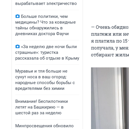
вырабатывает электричество
Больше политики, чем
медицины? Что за ковидные
— Очень обидно:
тайны обнаружились в
платежи или нет
дневниках доктора Фаучи
я платила по 1
«За неделю две ночи были
получала, у мен
страшные»: туристка
отбирают жилье 
рассказала об отдыхе в Крыму
Муравьи и тля больше не
сунут носа в ваш огород:
народные способы борьбы с
вредителями без химии
Внимание! Беспилотники
летят на Башкирию — в
шестой раз за неделю
Минпросвещения обновило