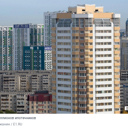
иллионов ипотечников
жанин / E1.RU