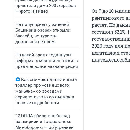
приютила дома 200 жирафов
От 7 до 10 мил
— фото и видео
рейтингового а
На популярных у жителей
растет. По дан
Башкирии озерах открыли
составил 52,1%.
бассейн, но туристы
государственна
довольны не всем
2020 году для п
негативная сто
На какой срок отодвинули
платежеспособн
реформу семейной ипотеки: в
правительстве назвали риски
Как снимают детективный
триллер про «свинцового
маньяка» со звездами
сериалов: фото со съемок и
первые подробности
12 БПЛА сбили в небе над
Башкирией и Татарстаном:
Минобороны — об утренней