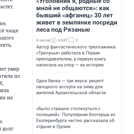
«Уголовник я, родные со
астет.
мной не общаются»: как
бывший «афганец» 30 лет
живет в землянке посреди
ке,
леса под Рязанью
всё чаще
льшого
6 часов
4 637
3
нить,
Автор фантастического трехтомника
«Трилунье» работала в Перми
преподавателем, а первую книгу
написала на спор — ее история
лет умер
атила по
Одна банка — три вкуса: рецепт
Х,
овощного ассорти на зиму для
чила
жителей Архангельской области
на на
«Было страшно столкнуться с
полицией». Популярная блогерша из
Екатеринбурга честно рассказала об
о
отдыхе в Грузии
й долг