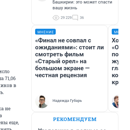
Башкирии: это может спасти
вашу жизнь
29 229
36
МНЕНИЕ
МНЕНИ
«Финал не совпал с
Хоть 
ожиданиями»: стоит ли
«Одис
смотреть фильм
понра
«Старый орел» на
журна
большом экране —
главн
исло
честная рецензия
котор
а 71,06
крити
ников в
ь.
Надежда Губарь
ка не
в
РЕКОМЕНДУЕМ
ены еще,
лнять