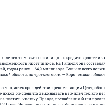
 количеством взятых жилищных кредитов растет и ч
адолженности ипотечников. На 1 апреля она составлял
ей, годом ранее — 64,9 миллиарда. Больше всего долж
ской области, на третьем месте — Воронежская област
звестно, истек срок действия рекомендации Центробан
жников, не спешить выкидывать из жилья тех, кто не 
ше платить ипотеку. Правда, послабления были продл
2021 года. Но, судя по всему, не все банки спешат выпо