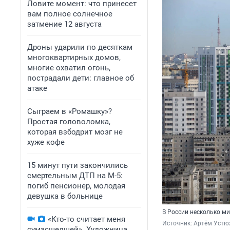
Ловите момент: что принесет
вам полное солнечное
затмение 12 августа
Дроны ударили по десяткам
многоквартирных домов,
многие охватил огонь,
пострадали дети: главное об
атаке
Сыграем в «Ромашку»?
Простая головоломка,
которая взбодрит мозг не
хуже кофе
15 минут пути закончились
смертельным ДТП на М-5:
погиб пенсионер, молодая
девушка в больнице
В России несколько м
«Кто-то считает меня
Источник: 
Артём Устю
сумасшедшей». Художница