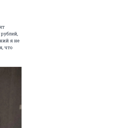
ят
 рублей,
ний я не
я, что