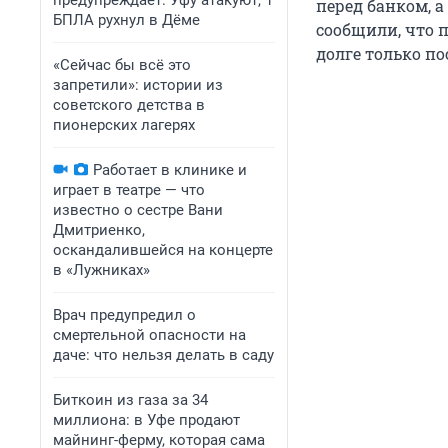
предупреждает: Уфу атакуют, 1
перед банком, а
БПЛА рухнул в Дёме
сообщили, что п
долге только по
«Сейчас бы всё это
запретили»: истории из
советского детства в
пионерских лагерях
Работает в клинике и
играет в театре — что
известно о сестре Вани
Дмитриенко,
оскандалившейся на концерте
в «Лужниках»
Врач предупредил о
смертельной опасности на
даче: что нельзя делать в саду
Биткоин из газа за 34
миллиона: в Уфе продают
майнинг-ферму, которая сама