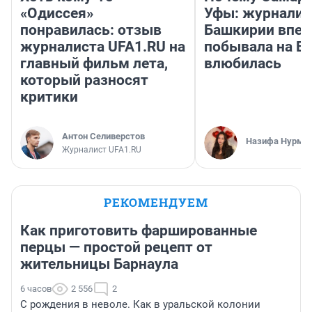
«Одиссея»
Уфы: журналис
понравилась: отзыв
Башкирии впе
журналиста UFA1.RU на
побывала на Во
главный фильм лета,
влюбилась
который разносят
критики
Антон Селиверстов
Назифа Нурму
Журналист UFA1.RU
РЕКОМЕНДУЕМ
Как приготовить фаршированные
перцы — простой рецепт от
жительницы Барнаула
6 часов
2 556
2
С рождения в неволе. Как в уральской колонии