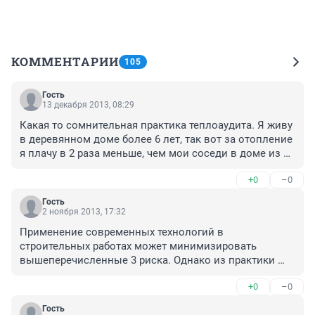
КОММЕНТАРИИ
105
Гость
13 декабря 2013, 08:29
Какая то сомнительная практика теплоаудита. Я живу 
в деревянном доме более 6 лет, так вот за отопление 
я плачу в 2 раза меньше, чем мои соседи в доме из 
блоков, обложенного кирпичом. Дома по плащади 
+0
–0
одинаковые-около 200 кв. м., оба дома сделанные со 
всеми соблюдениями стандартов. Внешнего 
Гость
утепления у моего дома нет. Температура в доме 
2 ноября 2013, 17:32
летом и зимой +24 градуса. И какие бы новые 
Применение современных технологий в 
технологии не внедряли кирпич и дерево-рулят, "шуба 
строительных работах может минимизировать 
и пуховик-разные вещи"
вышеперечисленные 3 риска. Однако из практики 
теплоаудита деревянные дома в 90% случаев 
+0
–0
нетеплоэфективны (хотя все уверены что у них дома 
тепло). Есть конечно каркасные технологии, но там 
Гость