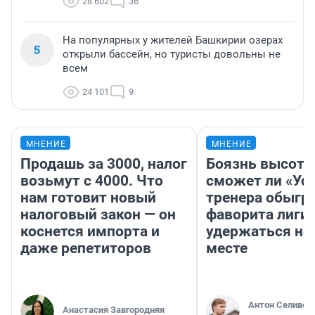
28 602
36
На популярных у жителей Башкирии озерах
5
открыли бассейн, но туристы довольны не
всем
24 101
9
МНЕНИЕ
МНЕНИЕ
Продашь за 3000, налог
Боязнь высоты
возьмут с 4000. Что
сможет ли «Уфа
нам готовит новый
тренера обыгр
налоговый закон — он
фаворита лиги 
коснется импорта и
удержаться на
даже репетиторов
месте
Антон Селивер
Анастасия Завгородняя