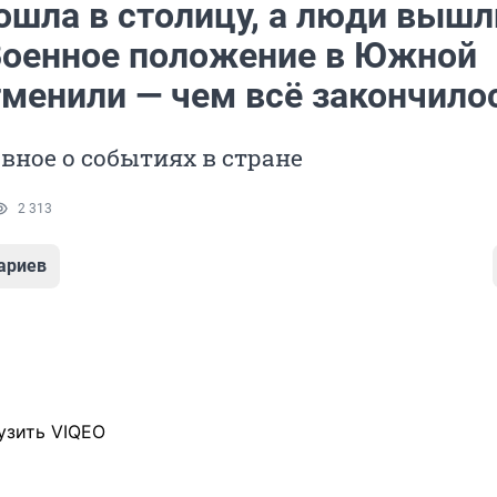
ошла в столицу, а люди вышл
Военное положение в Южной
тменили — чем всё закончило
вное о событиях в стране
2 313
ариев
узить VIQEO