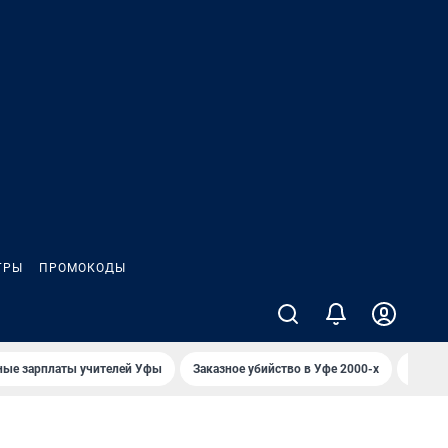
ГРЫ
ПРОМОКОДЫ
ные зарплаты учителей Уфы
Заказное убийство в Уфе 2000-х
Каким