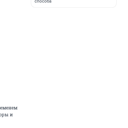
способа
ременем
боры и