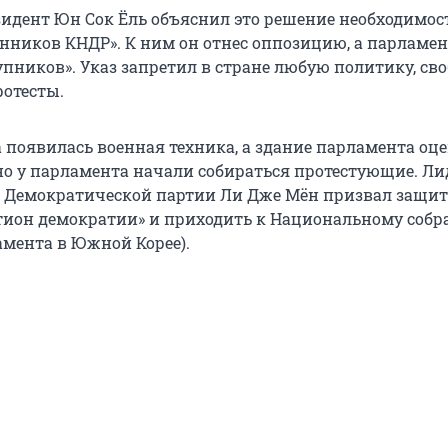
идент Юн Сок Ёль объяснил это решение необходимо
онников КНДР». К ним он отнес оппозицию, а парламен
упников». Указ запретил в стране любую политику, св
ротесты.
а появилась военная техника, а здание парламента оц
о у парламента начали собираться протестующие. Ли
 Демократической партии Ли Дже Мён призвал защи
тион демократии» и приходить к Национальному соб
амента в Южной Корее).