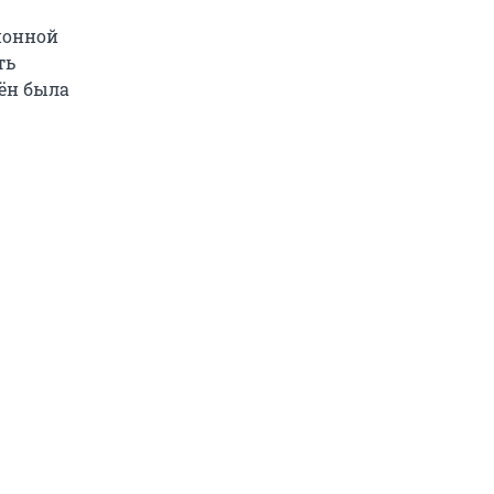
ционной
ть
Рён была