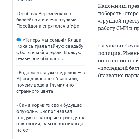
Напомним, през
побороть «стор
«Особняк Веремеенко» с
бассейном и скульптурами
«группой прест
Посейдона спрятался в Уфе
работу СМИ и п
«Теперь мы семья!» Клава
На улицах Сеул
Кока сыграла тайную свадьбу
с богатым блогером. В какую
полиция. Именн
сумму всё обошлось
оппозиционной
«последний бас
«Вода желтая уже неделю» — в
(название парл
Уфаводоканале объяснили,
почему вода в Глумилино
странного цвета
«Сами кормите свои будущие
опухоли». Биолог назвал
продукты, которые приводят к
онкологии, сам он их никогда
не ест