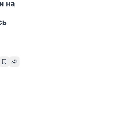
и на
сь