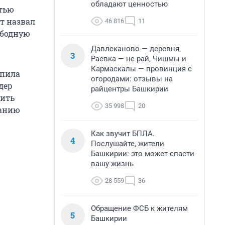
обладают ценностью
стью
т назвал
46 816
11
ободную
Давлеканово — деревня,
3
Раевка — не рай, Чишмы и
Кармаскалы — провинция с
епила
огородами: отзывы на
дер
райцентры Башкирии
тить
35 998
20
ранию
Как звучит БПЛА.
4
Послушайте, жители
Башкирии: это может спасти
вашу жизнь
28 559
36
Обращение ФСБ к жителям
5
Башкирии