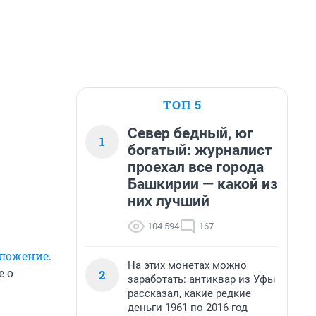
ТОП 5
Север бедный, юг
1
богатый: журналист
проехал все города
Башкирии — какой из
них лучший
104 594
167
оложение
.
На этих монетах можно
е о
2
заработать: антиквар из Уфы
рассказал, какие редкие
деньги 1961 по 2016 год