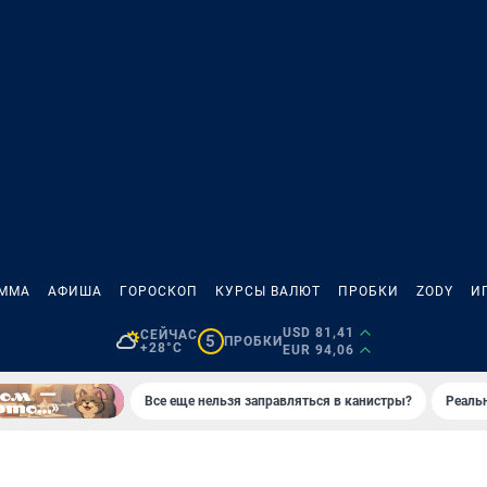
АММА
АФИША
ГОРОСКОП
КУРСЫ ВАЛЮТ
ПРОБКИ
ZODY
И
USD 81,41
СЕЙЧАС
5
ПРОБКИ
+28°C
EUR 94,06
Все еще нельзя заправляться в канистры?
Реаль