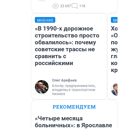
22 657
118
МНЕНИЕ
МНЕНИ
«В 1990-х дорожное
Хоть 
строительство просто
«Одис
обвалилось»: почему
понра
советские трассы не
журна
сравнить с
главн
российскими
котор
крити
Олег Арефьев
Блогер, предприниматель,
владелец в транспортном
бизнесе
РЕКОМЕНДУЕМ
«Четыре месяца
больничных»: в Ярославле