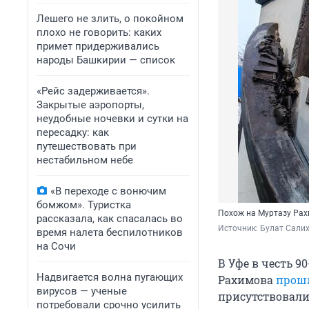
Лешего не злить, о покойном
плохо не говорить: каких
примет придерживались
народы Башкирии — список
«Рейс задерживается».
Закрытые аэропорты,
неудобные ночевки и сутки на
пересадку: как
путешествовать при
нестабильном небе
«В переходе с вонючим
бомжом». Туристка
Похож на Муртазу Рах
рассказала, как спасалась во
Источник: 
Булат Сали
время налета беспилотников
на Сочи
В Уфе в честь 
Надвигается волна пугающих
Рахимова
прош
вирусов — ученые
присутствовали
потребовали срочно усилить