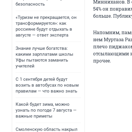
Минниханов. В 
безопасность
54% он понравил
больше. Публик
«Туризм не прекращается, он
трансформируется»: как
россияне будут отдыхать в
Напомним, памя
августе — ответ эксперта
нем Муртаза Ра
плечо пиджаком
Знание лучше богатства:
отсылающими на
какими зарплатами школы
Уфы пытаются заманить
прочее.
учителей
С 1 сентября детей будут
возить в автобусах по новым
правилам — что важно знать
Какой будет зима, можно
узнать по погоде 7 августа —
важные приметы
Смоленскую область накрыл