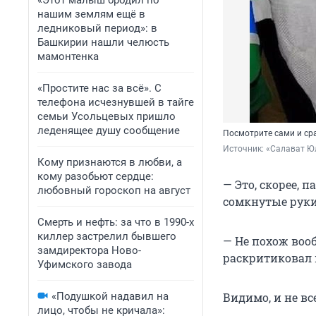
«Этот малыш бродил по
нашим землям ещё в
ледниковый период»: в
Башкирии нашли челюсть
мамонтенка
«Простите нас за всё». С
телефона исчезнувшей в тайге
семьи Усольцевых пришло
леденящее душу сообщение
Посмотрите сами и ср
Источник: 
«Салават Юл
Кому признаются в любви, а
кому разобьют сердце:
— Это, скорее,
любовный гороскоп на август
сомкнутые руки 
Смерть и нефть: за что в 1990-х
киллер застрелил бывшего
— Не похож вооб
замдиректора Ново-
раскритиковал 
Уфимского завода
«Подушкой надавил на
Видимо, и не вс
лицо, чтобы не кричала»: