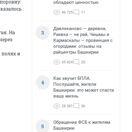
поровну:
обладают ценностью
оказалось
46 725
11
Давлеканово — деревня,
3
ая. На
Раевка — не рай, Чишмы и
через
Кармаскалы — провинция с
огородами: отзывы на
райцентры Башкирии
 полях и
35 424
20
Как звучит БПЛА.
4
Послушайте, жители
Башкирии: это может спасти
вашу жизнь
28 381
36
Обращение ФСБ к жителям
5
Башкирии