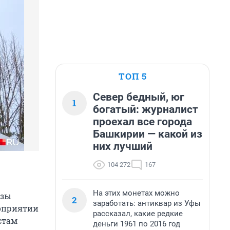
ТОП 5
Север бедный, юг
1
богатый: журналист
проехал все города
Башкирии — какой из
них лучший
104 272
167
На этих монетах можно
азы
2
заработать: антиквар из Уфы
оприятии
рассказал, какие редкие
стам
деньги 1961 по 2016 год