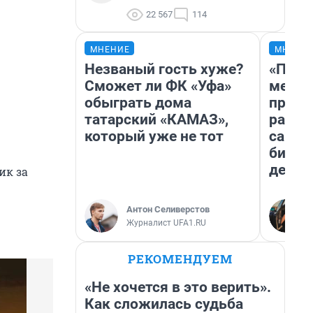
22 567
114
МНЕНИЕ
МНЕНИ
Незваный гость хуже?
«Поку
Сможет ли ФК «Уфа»
мешке
обыграть дома
предп
татарский «КАМАЗ»,
расска
который уже не тот
самом
бизне
дешев
ик за
Антон Селиверстов
Журналист UFA1.RU
РЕКОМЕНДУЕМ
«Не хочется в это верить».
Как сложилась судьба