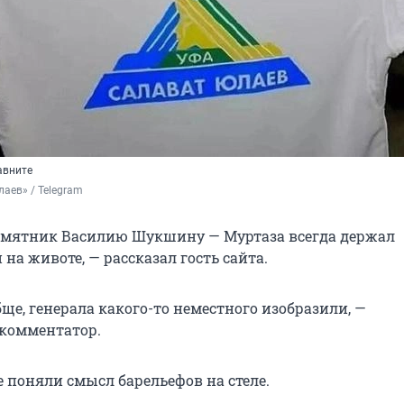
авните
аев» / Telegram
 памятник Василию Шукшину — Муртаза всегда держал
на животе, — рассказал гость сайта.
ще, генерала какого-то неместного изобразили, —
комментатор.
е поняли смысл барельефов на стеле.