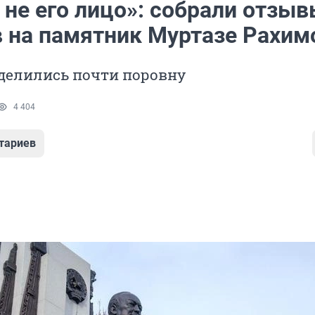
 не его лицо»: собрали отзы
 на памятник Муртазе Рахим
делились почти поровну
4 404
тариев