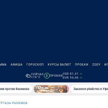
АММА
АФИША
ГОРОСКОП
КУРСЫ ВАЛЮТ
ПРОБКИ
ZODY
И
USD 81,41
СЕЙЧАС
3
ПРОБКИ
+16°C
EUR 94,06
иев против Васимова
Заказное убийство в Уфе
УРТАЗА РАХИМОВ