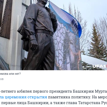
имова или нет?
хов
90-летнего юбилея первого президента Башкирии Мурт
ла церемония открытия
памятника политику. На мер
 первые лица Башкирии, а также глава Татарстана Ру