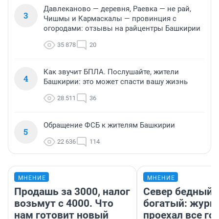
Давлеканово — деревня, Раевка — не рай,
3
Чишмы и Кармаскалы — провинция с
огородами: отзывы на райцентры Башкирии
35 878
20
Как звучит БПЛА. Послушайте, жители
4
Башкирии: это может спасти вашу жизнь
28 511
36
Обращение ФСБ к жителям Башкирии
5
22 636
114
МНЕНИЕ
МНЕНИЕ
Продашь за 3000, налог
Север бедный,
возьмут с 4000. Что
богатый: журн
нам готовит новый
проехал все го