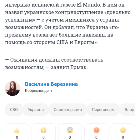
интервью испанской газете El Mundo. В нем он
назвал украинское контрнаступление «довольно
успешным» — с учетом имевшихся у страны
возможностей. Он добавил, что Украина «по-
прежнему возлагает большие надежды на
помощь со стороны США и Европы».
— Ожидания должны соответствовать
возможностям, — заявил Ермак.
Василина Березкина
Корреспондент
СВО
Украина
Спецоперация
Переговоры
Владим
0
0
0
0
0