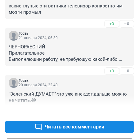
какие глупые эти ватники.телевизор конкретно им 
мозги промыл
+0
–0
Гость
21 января 2024, 06:30
ЧЕРНОРАБОЧИЙ 

Прилагательное

Выполняющий работу, не требующую какой-либо 
квалификации (обычно тяжёлую или грязную); 
+0
–0
связанный с такой работой

Тот, кто выполняет работу, не требующую какой-либо 
Гость
квалификации (обычно тяжёлую или грязную) 
20 января 2024, 22:40
Синоним РАЗНОРАБОЧИЙ
"Зеленский ДУМАЕТ"-это уже анекдот,дальше можно 
не читать.😂
+0
–0
Читать все комментарии