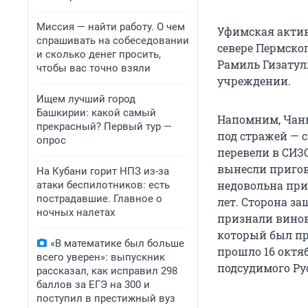
Миссия — найти работу. О чем
Уфимская актив
спрашивать на собеседовании
севере Пермског
и сколько денег просить,
Рамиль Гизатул
чтобы вас точно взяли
учреждении.
Ищем лучший город
Башкирии: какой самый
Напомним, Чаныш
прекрасный? Первый тур —
под стражей — с
опрос
перевели в СИЗО
вынесли пригов
На Кубани горит НПЗ из-за
недовольна при
атаки беспилотников: есть
пострадавшие. Главное о
лет. Сторона з
ночных налетах
признали винов
который был пр
«В математике был больше
прошло 16 октяб
всего уверен»: выпускник
подсудимого Ру
рассказал, как исправил 298
баллов за ЕГЭ на 300 и
поступил в престижный вуз