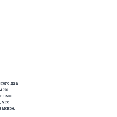
сего два
м не
не смог
, что
занное.