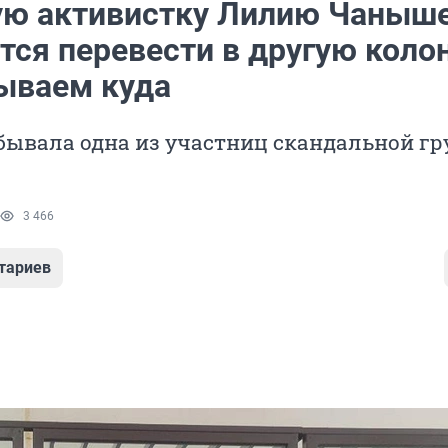
ю активистку Лилию Чаныш
тся перевести в другую коло
ываем куда
бывала одна из участниц скандальной г
3 466
тариев