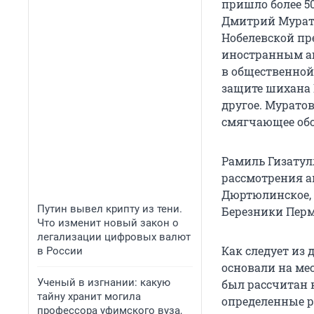
пришло более 5
Дмитрий Мурато
Нобелевской пр
иностранным аг
в общественной 
защите шихана 
другое. Муратов
смягчающее обс
Рамиль Гизатул
рассмотрения а
Дюртюлинское, а
Путин вывел крипту из тени.
Березники Перм
Что изменит новый закон о
легализации цифровых валют
Как следует из
в России
основали на мес
Ученый в изгнании: какую
был рассчитан 
тайну хранит могила
определенные р
профессора уфимского вуза,