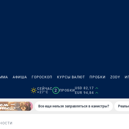
АММА
АФИША
ГОРОСКОП
КУРСЫ ВАЛЮТ
ПРОБКИ
ZODY
И
USD 82,17
СЕЙЧАС
2
ПРОБКИ
+27°C
EUR 94,84
Все еще нельзя заправляться в канистры?
Реаль
НОСТИ