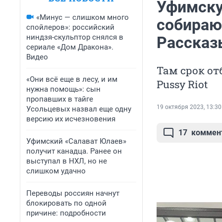
Уфимску
«Минус — слишком много
собираю
спойлеров»: российский
ниндзя-скульптор снялся в
Рассказ
сериале «Дом Дракона».
Видео
Там срок от
«Они всё еще в лесу, и им
Pussy Riot
нужна помощь»: сын
пропавших в тайге
19 октября 2023, 13:30
Усольцевых назвал еще одну
версию их исчезновения
17
коммен
Уфимский «Салават Юлаев»
получит канадца. Ранее он
выступал в НХЛ, но не
слишком удачно
Переводы россиян начнут
блокировать по одной
причине: подробности