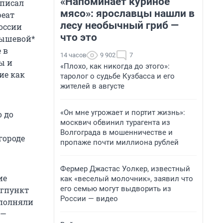
«Напоминает куриное
аписал
мясо»: ярославцы нашли в
реат
лесу необычный гриб —
оссии
что это
нышевой*
 в
14 часов
9 902
7
ы и
«Плохо, как никогда до этого»:
ие как
таролог о судьбе Кузбасса и его
жителей в августе
«Он мне угрожает и портит жизнь»:
 до
москвич обвинил турагента из
Волгограда в мошенничестве и
городе
пропаже почти миллиона рублей
Фермер Джастас Уолкер, известный
ие
как «веселый молочник», заявил что
его семью могут выдворить из
агпункт
России — видео
ыполняли
 —