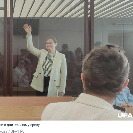
ли к длительному сроку
ова / UFA1.RU