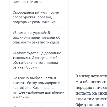
важные приметы
Смородиновый куст после
сбора урожая: обрезка,
подкормка размножение
«Внимание, угроза!» В
Башкирии предупредили об
опасности ракетного удара
«Август будет еще довольно
тяжелым». Эксперты — об
обстановке на топливном
рынке России
В интернете отз
Не нужно выбрасывать и
— и оба негати
сжигать ботву помидоров и
передают письма
картофеля! Как я нашла
лучшее удобрение для яблони
попасть на свид
и малины
швеи там занят
Официального 