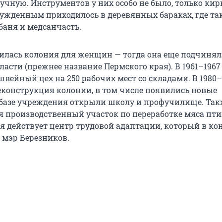
учную. Инструментов у них особо не было, только кир
сужденным приходилось в деревянных бараках, где т
 баня и медсанчасть.
явилась колония для женщин — тогда она еще подчиня
асти (прежнее название Пермского края). В 1961–1967
вейный цех на 250 рабочих мест со складами. В 1980–
еконструкция колонии, в том числе появились новые
базе учреждения открыли школу и профучилище. Такж
ся производственный участок по переработке мяса пти
я действует центр трудовой адаптации, который в ко
 мэр Березников.