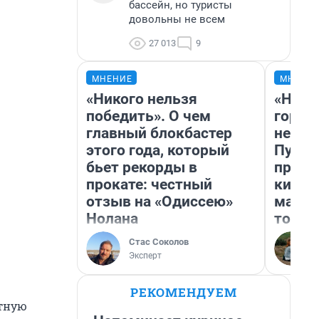
бассейн, но туристы
довольны не всем
27 013
9
МНЕНИЕ
МНЕНИ
«Никого нельзя
«Нет 
победить». О чем
городо
главный блокбастер
недоф
этого года, который
Путеш
бьет рекорды в
проех
прокате: честный
килом
отзыв на «Одиссею»
машин
Нолана
того
Стас Соколов
Эксперт
РЕКОМЕНДУЕМ
итную