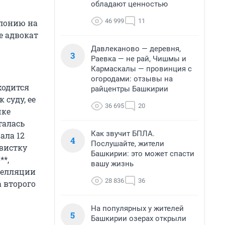
обладают ценностью
46 999
11
олонию на
ее адвокат
Давлеканово — деревня,
3
Раевка — не рай, Чишмы и
Кармаскалы — провинция с
огородами: отзывы на
ходится
райцентры Башкирии
 суду, ее
36 695
20
шке
талась
Как звучит БПЛА.
ала 12
4
Послушайте, жители
ивистку
Башкирии: это может спасти
*,
вашу жизнь
пелляции
28 836
36
а второго
На популярных у жителей
5
Башкирии озерах открыли