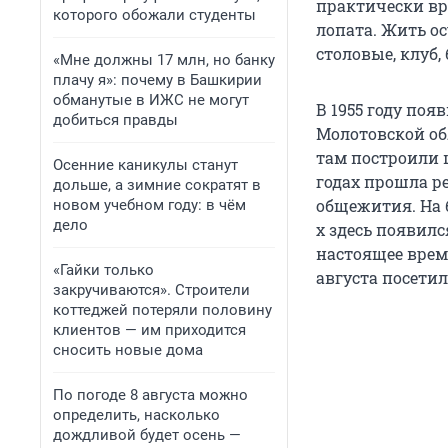
практически вр
которого обожали студенты
лопата. Жить о
столовые, клуб,
«Мне должны 17 млн, но банку
плачу я»: почему в Башкирии
обманутые в ИЖС не могут
В 1955 году по
добиться правды
Молотовской обл
там построили ш
Осенние каникулы станут
годах прошла р
дольше, а зимние сократят в
общежития. На 
новом учебном году: в чём
дело
х здесь появил
настоящее врем
«Гайки только
августа посетил
закручиваются». Строители
коттеджей потеряли половину
клиентов — им приходится
сносить новые дома
По погоде 8 августа можно
определить, насколько
дождливой будет осень —