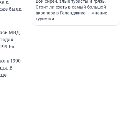
Вой сирен, злые туристы и грязь.
ка и
Стоит ли ехать в самый большой
акже были
аквапарк в Геленджике — мнение
туристки
лась МВД
 годах
1990-х
е в 1990-
цы. В
нце