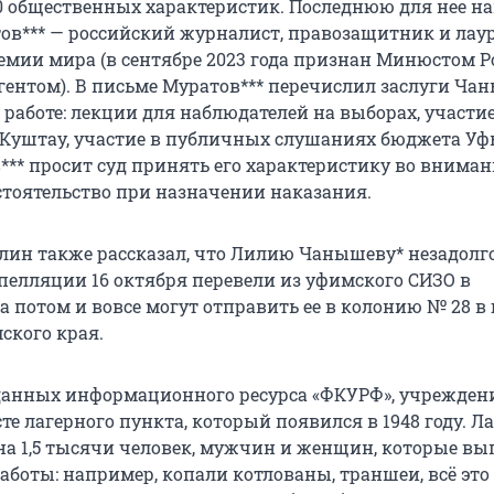
0 общественных характеристик. Последнюю для нее н
в*** — российский журналист, правозащитник и лау
емии мира (в сентябре 2023 года признан Минюстом Р
ентом). В письме Муратов*** перечислил заслуги Ча
работе: лекции для наблюдателей на выборах, участие
Куштау, участие в публичных слушаниях бюджета Уф
*** просит суд принять его характеристику во вниман
тоятельство при назначении наказания.
лин также рассказал, что Лилию Чанышеву* незадолго
пелляции 16 октября перевели из уфимского СИЗО в
 потом и вовсе могут отправить ее в колонию № 28 в 
ского края.
 данных информационного ресурса «ФКУРФ», учрежден
те лагерного пункта, который появился в 1948 году. Л
на 1,5 тысячи человек, мужчин и женщин, которые в
аботы: например, копали котлованы, траншеи, всё это