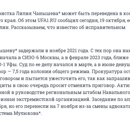
истка Лилия Чанышева* может быть переведена в к
о края. Об этом UFA1.RU сообщил сегодня, 19 октября, 
лин. Рассказываем, что известно об исправительном
еву* задержали в ноябре 2021 года. С тех пор она на
начала в СИЗО-6 Москвы, а в феврале 2023 года, ближе к
-1 Уфы. Суд по ее делу начался в марте, а в июне деву
ор — 7,5 года колонии общего режима. Прокуратура ос
говором и пытается ужесточить его, так как запрашив
ащиты в свою очередь просит отменить приговор. Акт
ной в руководстве региональным штабом Навального*
изнан экстремистской организацией. Заседание по а
ря, но его перенесли на 7 ноября из-за смены адвокат
стема Мулюкова*.