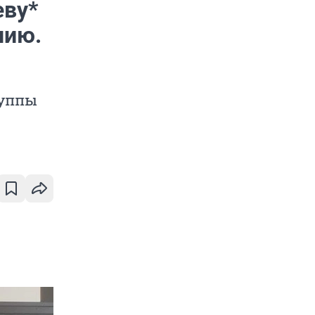
еву*
нию.
руппы