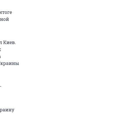
итоге
ьной
 Киев.
х
а
 Украины
—
краину