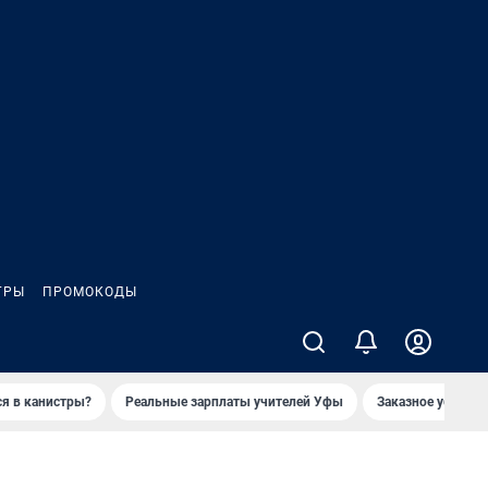
ГРЫ
ПРОМОКОДЫ
ся в канистры?
Реальные зарплаты учителей Уфы
Заказное убийств