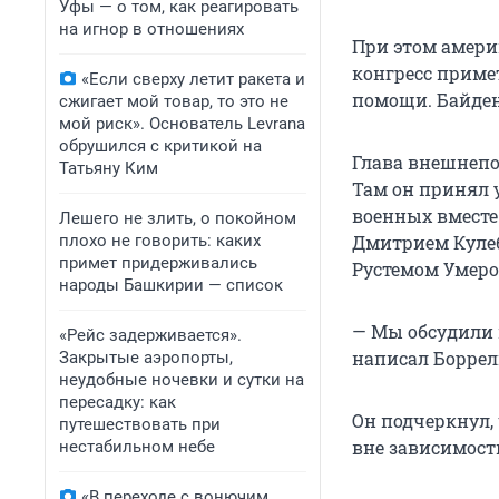
Уфы — о том, как реагировать
на игнор в отношениях
При этом амери
конгресс приме
«Если сверху летит ракета и
помощи. Байден
сжигает мой товар, то это не
мой риск». Основатель Levrana
обрушился с критикой на
Глава внешнепо
Татьяну Ким
Там он принял 
военных вместе
Лешего не злить, о покойном
плохо не говорить: каких
Дмитрием Кулеб
примет придерживались
Рустемом Умер
народы Башкирии — список
— Мы обсудили 
«Рейс задерживается».
написал Боррел
Закрытые аэропорты,
неудобные ночевки и сутки на
пересадку: как
Он подчеркнул,
путешествовать при
вне зависимости
нестабильном небе
«В переходе с вонючим