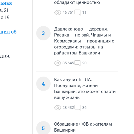
обладают ценностью
льная
, 21
46 751
11
, а 19
Давлеканово — деревня,
щил об
3
Раевка — не рай, Чишмы и
Кармаскалы — провинция с
огородами: отзывы на
райцентры Башкирии
дня,
35 645
20
Как звучит БПЛА.
4
Послушайте, жители
Башкирии: это может спасти
вашу жизнь
28 432
36
Обращение ФСБ к жителям
5
Башкирии