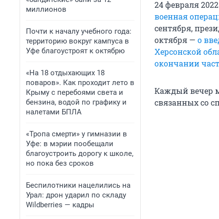
24 февраля 202
миллионов
военная операц
сентября, през
Почти к началу учебного года:
октября —
о вв
территорию вокруг кампуса в
Уфе благоустроят к октябрю
Херсонской обл
окончании час
«На 18 отдыхающих 18
поваров». Как проходит лето в
Каждый вечер м
Крыму с перебоями света и
связанных со с
бензина, водой по графику и
налетами БПЛА
«Тропа смерти» у гимназии в
Уфе: в мэрии пообещали
благоустроить дорогу к школе,
но пока без сроков
Беспилотники нацелились на
Урал: дрон ударил по складу
Wildberries — кадры