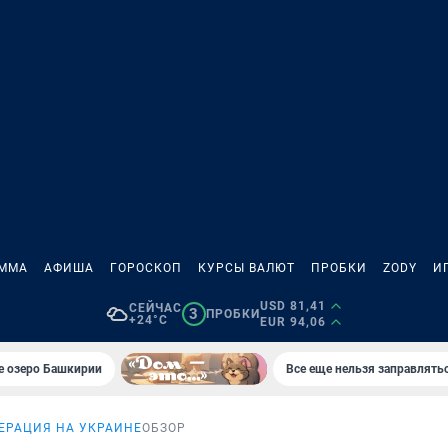
АММА
АФИША
ГОРОСКОП
КУРСЫ ВАЛЮТ
ПРОБКИ
ZODY
И
USD 81,41
СЕЙЧАС
3
ПРОБКИ
+24°C
EUR 94,06
е озеро Башкирии
Все еще нельзя заправлять
ЕРАЦИЯ НА УКРАИНЕ
ОБЗОР