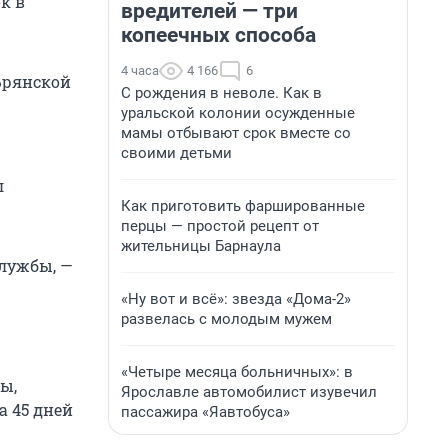
к в
вредителей — три
копеечных способа
4 часа
4 166
6
Брянской
С рождения в неволе. Как в
уральской колонии осужденные
мамы отбывают срок вместе со
своими детьми
л
Как приготовить фаршированные
перцы — простой рецепт от
жительницы Барнаула
службы, —
«Ну вот и всё»: звезда «Дома-2»
развелась с молодым мужем
«Четыре месяца больничных»: в
ы,
Ярославле автомобилист изувечил
а 45 дней
пассажира «Яавтобуса»