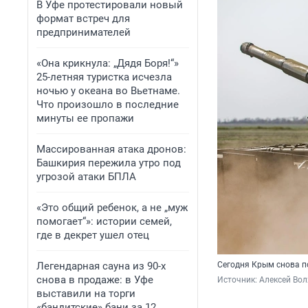
В Уфе протестировали новый
формат встреч для
предпринимателей
«Она крикнула: „Дядя Боря!“»
25-летняя туристка исчезла
ночью у океана во Вьетнаме.
Что произошло в последние
минуты ее пропажи
Массированная атака дронов:
Башкирия пережила утро под
угрозой атаки БПЛА
«Это общий ребенок, а не „муж
помогает“»: истории семей,
где в декрет ушел отец
Легендарная сауна из 90-х
Сегодня Крым снова п
снова в продаже: в Уфе
Источник: 
Алексей Вол
выставили на торги
«бандитские» бани за 12