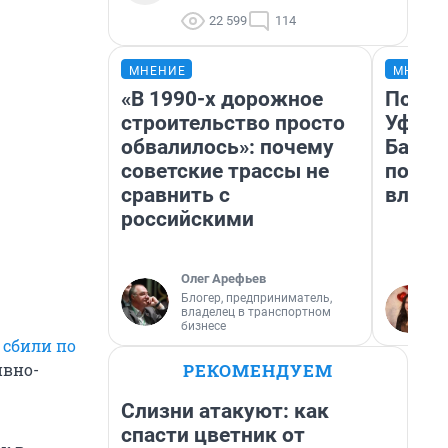
22 599
114
МНЕНИЕ
МНЕНИ
«В 1990-х дорожное
Почем
строительство просто
Уфы: 
обвалилось»: почему
Башки
советские трассы не
побыв
сравнить с
влюби
российскими
Олег Арефьев
Блогер, предприниматель,
владелец в транспортном
бизнесе
ю
сбили по
РЕКОМЕНДУЕМ
ивно-
Слизни атакуют: как
спасти цветник от