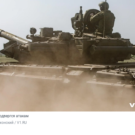
одвергся атакам
хонский / V1.RU