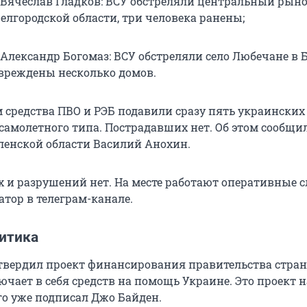
 Вячеслав Гладков: ВСУ обстреляли центральный рыно
елгородской области, три человека ранены;
 Александр Богомаз: ВСУ обстреляли село Любечане в 
овреждены несколько домов.
 средства ПВО и РЭБ подавили сразу пять украинских
самолетного типа. Пострадавших нет. Об этом сообщи
ленской области Василий Анохин.
 и разрушений нет. На месте работают оперативные 
атор в телеграм-канале.
итика
твердил проект финансирования правительства стран
чает в себя средств на помощь Украине. Это проект н
 его уже подписал Джо Байден.