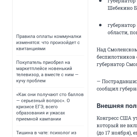
губернатор
Шебекино Б
губернатор
области, п
Правила оплаты коммуналки
изменятся: что произойдет с
квитанциями
Над Смоленском
беспилотников 
Покупатель приобрел на
губернатор Смо
маркетплейсе новенький
телевизор, а вместе с ним —
кучу проблем
— Пострадавших
сообщил губерн
«Как они получают сто баллов
— серьезный вопрос». О
Внешняя пол
кризисе ЕГЭ, всего
образования и ужасах
Конгресс США у
приемной кампании
который не вклю
(до 17 ноября),
Тишина в чате: психолог из